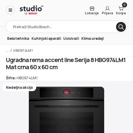
0
Lokacije
Prijava
Korpa
Products
search
Bela tehnika
Kuhinjski aparati
Usisivači
Klima uređaji
/
HBG974LM1
Ugradna rerna accent line Serija 8 HBG974LM1
Mat crna 60 x 60 cm
Šifra:
HBG974LM1
Nedeljna akcija