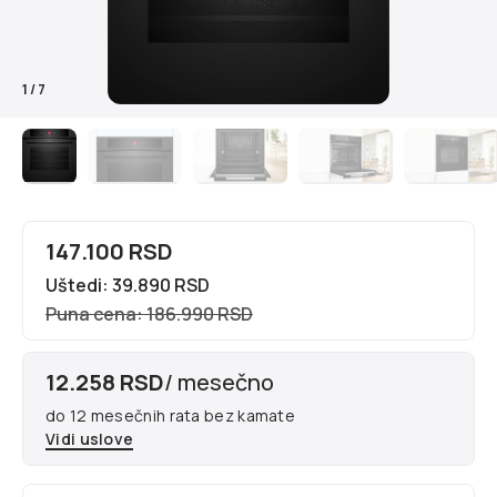
1
/
7
147.100 RSD
Uštedi: 39.890 RSD
Puna cena: 186.990 RSD
12.258 RSD
/ mesečno
do 12 mesečnih rata bez kamate
Vidi uslove