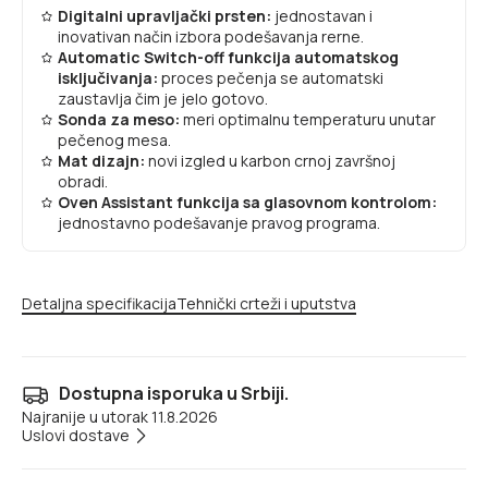
Digitalni upravljački prsten:
jednostavan i
inovativan način izbora podešavanja rerne.
Automatic Switch-off funkcija automatskog
isključivanja:
proces pečenja se automatski
zaustavlja čim je jelo gotovo.
Sonda za meso:
meri optimalnu temperaturu unutar
pečenog mesa.
Mat dizajn:
novi izgled u karbon crnoj završnoj
obradi.
Oven Assistant funkcija sa glasovnom kontrolom:
jednostavno podešavanje pravog programa.
Detaljna specifikacija
Tehnički crteži i uputstva
Dostupna isporuka u Srbiji.
Najranije u utorak 11.8.2026
Uslovi dostave