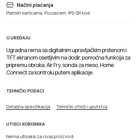
Načini plaćanja
Platnim karticama, Pouzećem, IPS QR kod
O UREĐAJU
Ugradna rerna sa digitalnim upravljačkim prstenom i
TFT ekranom osetljivim na dodir, pomoćna funkcija za
pripremu obroka, Air Fry, sonda za meso, Home
Connect za kontrolu putem aplikacije.
TEHNIČKI PODACI
Detaljna specifikacija
Tehnički crteži i uputstva
UTISCI KORISNIKA
Nema utisaka za ovaj proizvod.