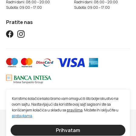
Radni dani: 08:00 – 20:00
Radni dani: 08:00 – 20:00
Subota: 09:00 – 17:00
Subota: 09:00 – 17:00
Pratite nas
Koristimo kolačiće kako bismo vam omogućili što bolje iskustvo na
ovom sajtu. Nastavljajući da koristite ovaj sajt saglasni ste sa
korišćenjem kolačića u skladu sa
pravilima
. Možete ih isključite u
postavkama
.
© 2026 Studio SM | Sva prava zadržana.
Sve cene na ovom sajtu iskazane su u dinarima. PDV je uračunat u cenu. Studio
Prihvatam
SM nastoji da bude što precizniji u opisu proizvoda, prikazu slika, trenutnoj