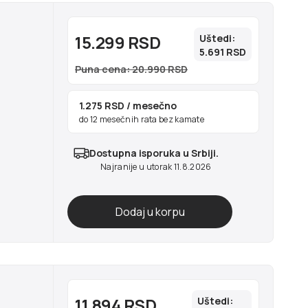
15.299 RSD
Uštedi:
5.691 RSD
Puna cena: 20.990 RSD
1.275 RSD
/ mesečno
do 12 mesečnih rata bez kamate
Dostupna isporuka u Srbiji.
Najranije u utorak 11.8.2026
11.894 RSD
Uštedi: