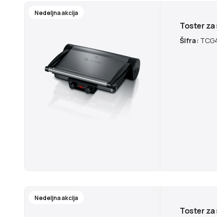
Nedeljna akcija
Toster za 
Šifra:
TCG4
Nedeljna akcija
Toster za