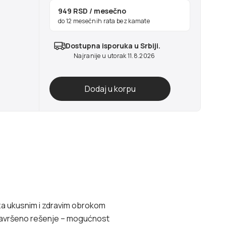
949 RSD
/ mesečno
do 12 mesečnih rata bez kamate
Dostupna isporuka u Srbiji.
Najranije u utorak 11.8.2026
 za ukusnim i zdravim obrokom
avršeno rešenje – mogućnost