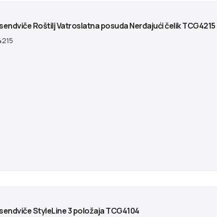
sendviče Roštilj Vatroslatna posuda Nerđajući čelik TCG4215
215
 sendviče StyleLine 3 položaja TCG4104