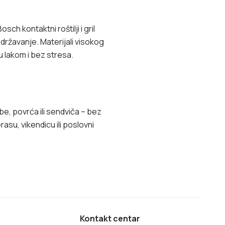
ch kontaktni roštilji i gril
žavanje. Materijali visokog
u lakom i bez stresa.
be, povrća ili sendviča – bez
erasu, vikendicu ili poslovni
Kontakt centar