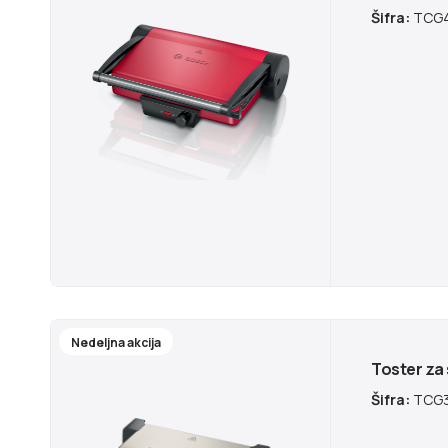
Šifra:
TCG4
Nedeljna akcija
Toster za
Šifra:
TCG