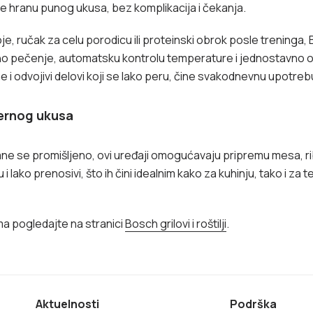
e hranu punog ukusa, bez komplikacija i čekanja.
, ručak za celu porodicu ili proteinski obrok posle treninga, Bos
pečenje, automatsku kontrolu temperature i jednostavno odr
ne i odvojivi delovi koji se lako peru, čine svakodnevnu upotreb
dernog ukusa
hrane se promišljeno, ovi uređaji omogućavaju pripremu mesa, ri
i lako prenosivi, što ih čini idealnim kako za kuhinju, tako i za t
ma pogledajte na stranici
Bosch grilovi i roštilji
.
Aktuelnosti
Podrška