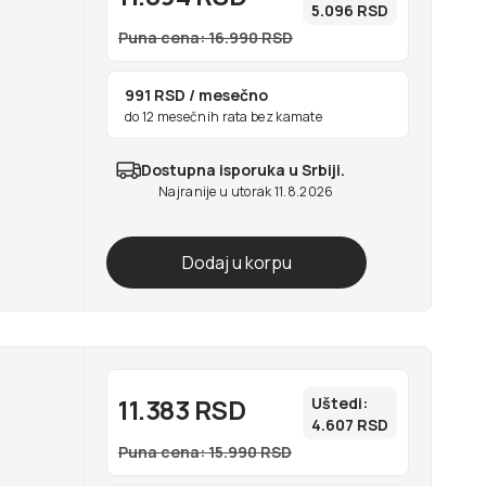
5.096 RSD
Puna cena: 16.990 RSD
991 RSD
/ mesečno
do 12 mesečnih rata bez kamate
Dostupna isporuka u Srbiji.
Najranije u utorak 11.8.2026
11.383 RSD
Uštedi:
4.607 RSD
Puna cena: 15.990 RSD