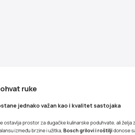
dohvat ruke
ostane jednako važan kao i kvalitet sastojaka
e ostavlja prostor za dugačke kulinarske poduhvate, ali želja
ansu između brzine i užitka,
Bosch grilovi i roštilji
donose s