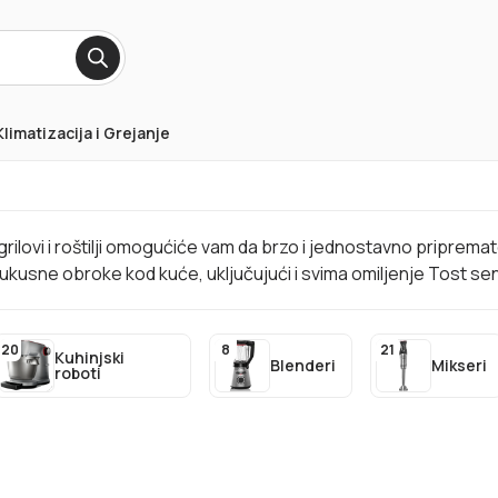
Klimatizacija i Grejanje
rilovi i roštilji omogućiće vam da brzo i jednostavno priprema
i ukusne obroke kod kuće, uključujući i svima omiljenje Tost se
20
8
21
Kuhinjski
Blenderi
Mikseri
roboti