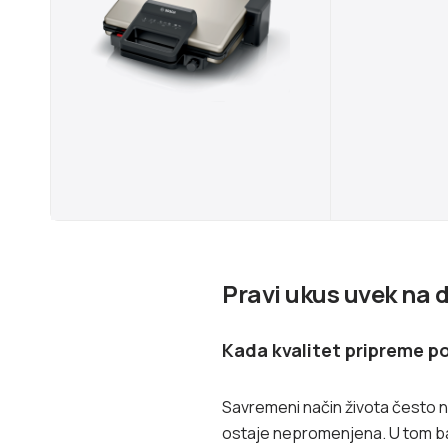
Pravi ukus uvek na 
Kada kvalitet pripreme p
Savremeni način života često n
ostaje nepromenjena. U tom bal