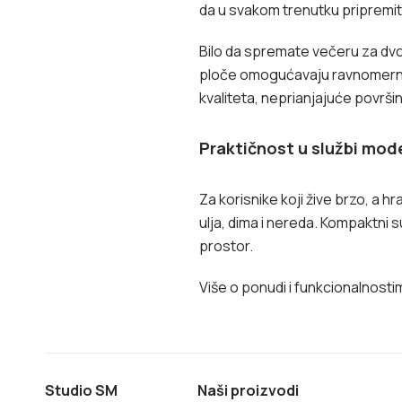
da u svakom trenutku pripremit
Bilo da spremate večeru za dvoje
ploče omogućavaju ravnomerno 
kvaliteta, neprianjajuće površi
Praktičnost u službi mo
Za korisnike koji žive brzo, a 
ulja, dima i nereda. Kompaktni su 
prostor.
Više o ponudi i funkcionalnosti
Studio SM
Naši proizvodi