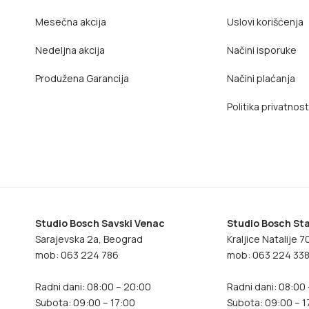
Mesečna akcija
Uslovi korišćenja
Nedeljna akcija
Načini isporuke
Produžena Garancija
Načini plaćanja
Politika privatnost
Studio Bosch Savski Venac
Studio Bosch Sta
Sarajevska 2a, Beograd
Kraljice Natalije 
mob: 063 224 786
mob: 063 224 33
Radni dani: 08:00 – 20:00
Radni dani: 08:00
Subota: 09:00 – 17:00
Subota: 09:00 – 1