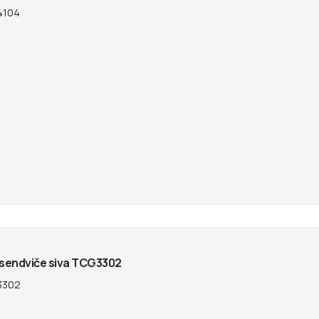
104
 sendviče siva TCG3302
3302