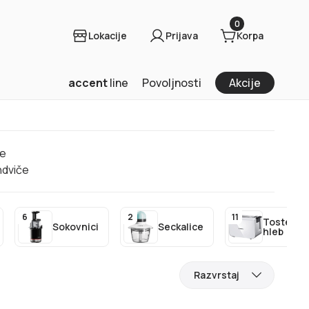
0
Lokacije
Prijava
Korpa
accent
line
Povoljnosti
Akcije
te
ndviče
6
2
11
Tosteri z
Sokovnici
Seckalice
hleb
Razvrstaj