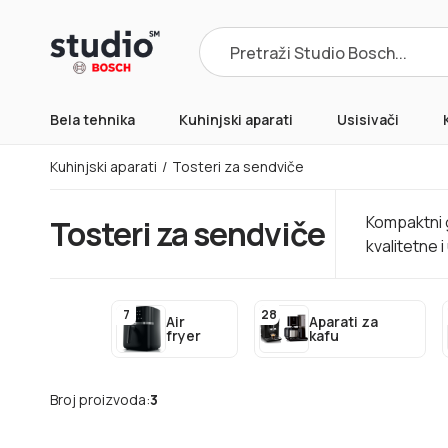
Products
search
Bela tehnika
Kuhinjski aparati
Usisivači
Kuhinjski aparati
/
Tosteri za sendviče
Kompaktni g
Tosteri za sendviče
kvalitetne 
7
28
Air
Aparati za
fryer
kafu
Broj proizvoda:
3