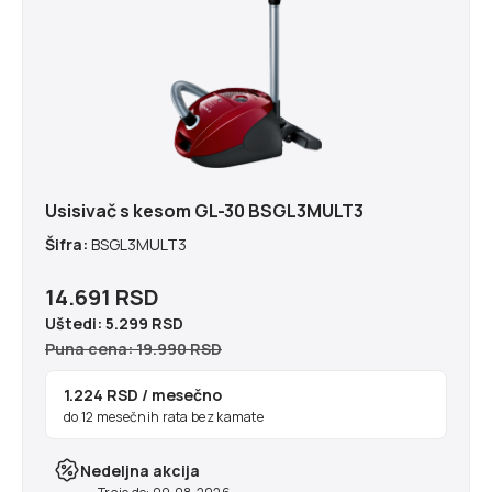
Usisivač s kesom GL-30 BSGL3MULT3
Šifra:
BSGL3MULT3
14.691 RSD
Uštedi:
5.299 RSD
Puna cena: 19.990 RSD
1.224 RSD
/ mesečno
do 12 mesečnih rata bez kamate
Nedeljna akcija