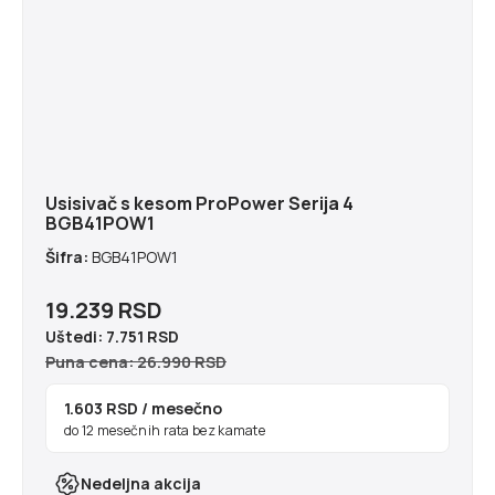
Usisivač s kesom ProPower Serija 4
BGB41POW1
Šifra:
BGB41POW1
19.239 RSD
Uštedi:
7.751 RSD
Puna cena: 26.990 RSD
1.603 RSD
/ mesečno
do 12 mesečnih rata bez kamate
Nedeljna akcija