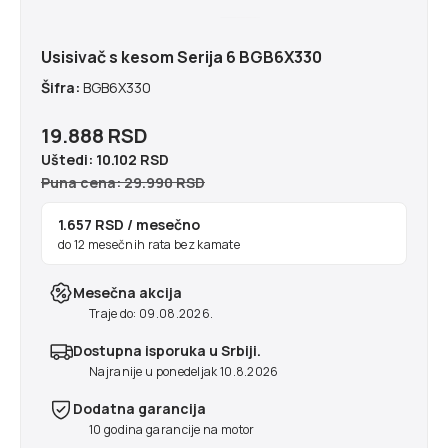
Usisivač s kesom Serija 6 BGB6X330
Šifra:
BGB6X330
19.888 RSD
Uštedi:
10.102 RSD
Puna cena: 29.990 RSD
1.657 RSD
/ mesečno
do 12 mesečnih rata bez kamate
Mesečna akcija
Traje do: 09.08.2026.
Dostupna isporuka u Srbiji.
Najranije u ponedeljak 10.8.2026
Dodatna garancija
10 godina garancije na motor