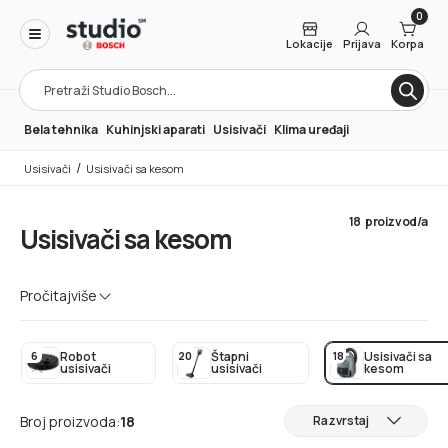
0
Lokacije
Prijava
Korpa
Products
search
Bela tehnika
Kuhinjski aparati
Usisivači
Klima uređaji
/
Usisivači
Usisivači sa kesom
18
proizvod/a
Usisivači sa kesom
Usisivači sa kesom opremljeni su pouzdanom
Pročitaj
više
tehnologijom Bosch motora, a zahvaljujući zamenljivim
kesama i filterima garantuju maksimalnu higijenu.
6
20
18
Robot
Štapni
Usisivači sa
usisivači
usisivači
kesom
Broj proizvoda:
18
Razvrstaj