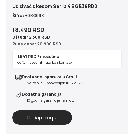
Usisivač s kesom Serija 4 BGB38RD2
Šifra:
BGB38RD2
18.490 RSD
Uštedi:
2.500 RSD
Puna cena: 20.990 RSD
1.541 RSD
/ mesečno
do 12 mesečnih rata bez kamate
Dostupna isporuka u Srbiji.
Najranije u ponedeljak 10.8.2026
Dodatna garancija
10 godina garancije na motor