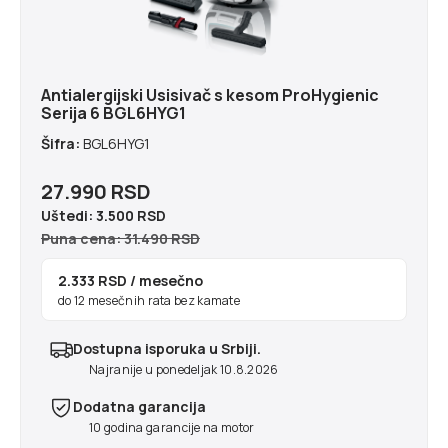
Antialergijski Usisivač s kesom ProHygienic
Serija 6 BGL6HYG1
Šifra:
BGL6HYG1
27.990 RSD
Uštedi:
3.500 RSD
Puna cena: 31.490 RSD
2.333 RSD
/ mesečno
do 12 mesečnih rata bez kamate
Dostupna isporuka u Srbiji.
Najranije u ponedeljak 10.8.2026
Dodatna garancija
10 godina garancije na motor