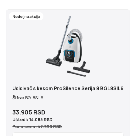
Nedeljna akcija
Usisivač s kesom ProSilence Serija 8 BGL8SIL6
Šifra:
BGL8SIL6
33.905 RSD
Uštedi:
14.085 RSD
Puna cena: 47.990 RSD