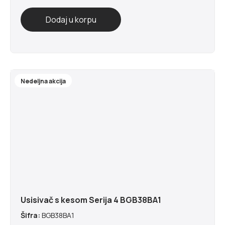
Nedeljna akcija
Usisivač s kesom Serija 4 BGB38BA1
Šifra:
BGB38BA1