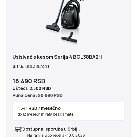
Usisivač s kesom Serija 4 BGL38BA2H
Šifra:
BGL38BA2H
18.490 RSD
Uštedi:
2.500 RSD
Puna cena: 20.990 RSD
1.541 RSD
/ mesečno
do 12 mesečnih rata bez kamate
Dostupna isporuka u Srbiji.
Najranije u ponedeljak 10.8.2026