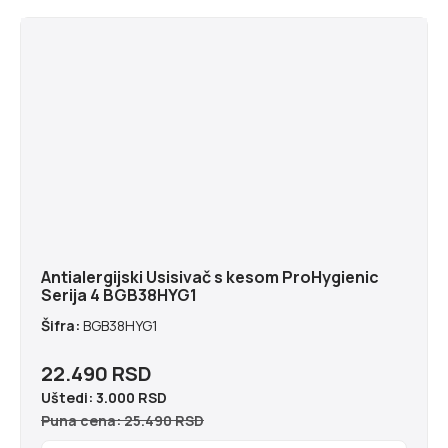
Antialergijski Usisivač s kesom ProHygienic
Serija 4 BGB38HYG1
Šifra:
BGB38HYG1
22.490 RSD
Uštedi:
3.000 RSD
Puna cena: 25.490 RSD