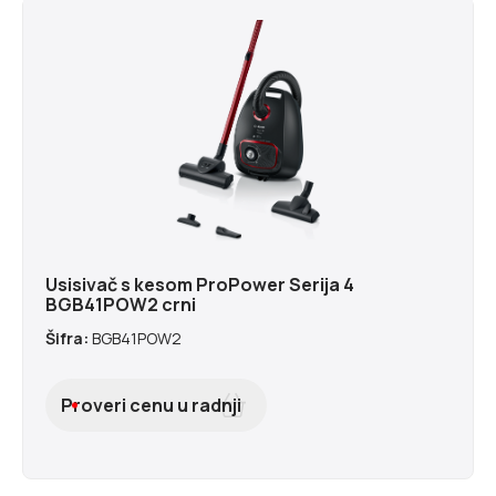
Usisivač s kesom ProPower Serija 4
BGB41POW2 crni
Šifra:
BGB41POW2
Proveri cenu u radnji