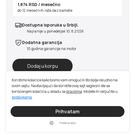
1.874 RSD
/ mesečno
do 12 mesečnih rata bez kamate
Dostupna isporuka u Srbiji.
Najranije u ponedeljak 10.8.2026
Dodatna garancija
10 godina garancije na motor
Koristimo kolačiće kako bismo vam omogućili što bolje iskustvo na
ovom sajtu. Nastavljajući da koristite ovaj sajt saglasni ste sa
korišćenjem kolačića u skladu sa
pravilima
. Možete ih isključite u
postavkama
.
Prihvatam
Podešavanja
Naši proizvodi
Aktuelnosti