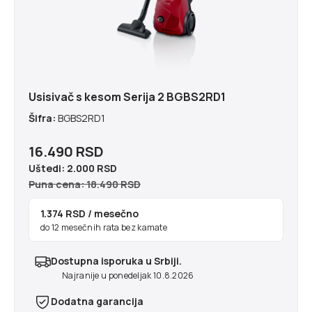
Usisivač s kesom Serija 2 BGBS2RD1
Šifra:
BGBS2RD1
16.490 RSD
Uštedi:
2.000 RSD
Puna cena: 18.490 RSD
1.374 RSD
/ mesečno
do 12 mesečnih rata bez kamate
Dostupna isporuka u Srbiji.
Najranije u ponedeljak 10.8.2026
Dodatna garancija