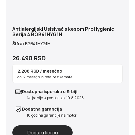
Antialergijski Usisivač s kesom ProHygienic
Serija 4 BGB41HYG1H
Šifra:
BGB41HYG1H
26.490 RSD
2.208 RSD
/ mesečno
do 12 mesečnih rata bez kamate
Dostupna isporuka u Srbiji.
Najranije u ponedeljak 10.8.2026
Dodatna garancija
10 godina garancije na motor