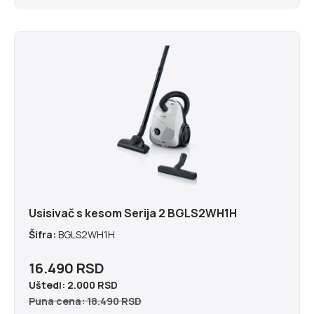
Usisivač s kesom Serija 2 BGLS2WH1H
Šifra:
BGLS2WH1H
16.490 RSD
Uštedi:
2.000 RSD
Puna cena: 18.490 RSD