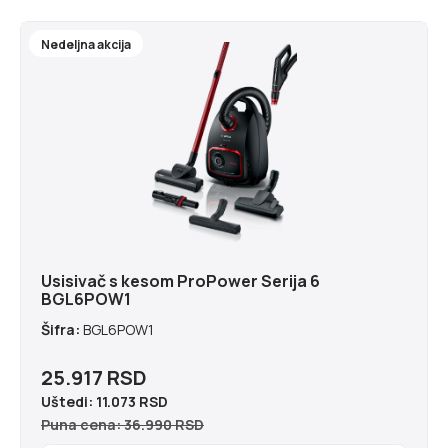
Nedeljna akcija
Usisivač s kesom ProPower Serija 6
BGL6POW1
Šifra:
BGL6POW1
25.917 RSD
Uštedi:
11.073 RSD
Puna cena: 36.990 RSD