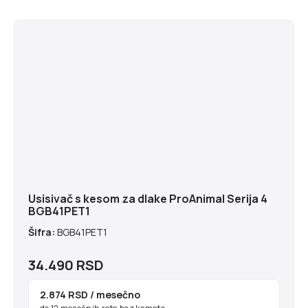
Usisivač s kesom za dlake ProAnimal Serija 4
BGB41PET1
Šifra:
BGB41PET1
34.490 RSD
2.874 RSD
/ mesečno