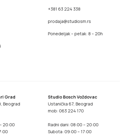
+381 63 224 338
prodaja@studiosm.rs
Ponedeljak – petak: 8 – 20h
i
ri Grad
Studio Bosch Voždovac
70, Beograd
Ustanička 67, Beograd
8
mob: 063 224 170
 – 20:00
Radni dani: 08:00 – 20:00
7:00
Subota: 09:00 – 17:00