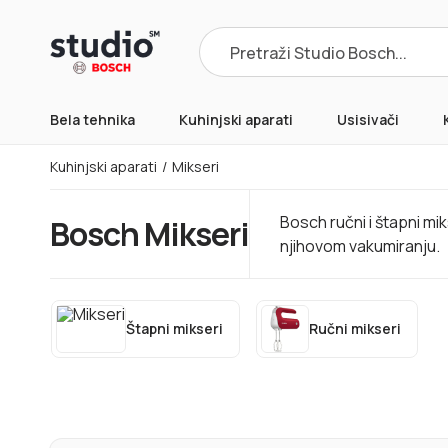
Products
search
Bela tehnika
Kuhinjski aparati
Usisivači
Kuhinjski aparati
/
Mikseri
Bosch ručni i štapni m
Bosch Mikseri
njihovom vakumiranju.
Štapni mikseri
Ručni mikseri