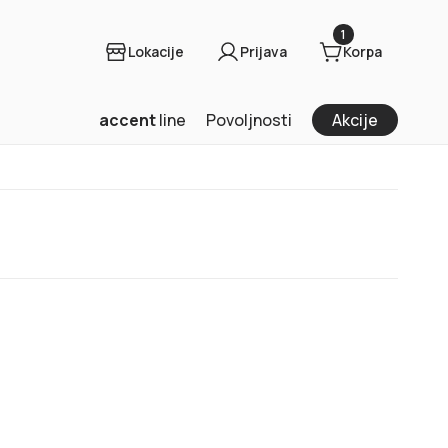
1
Lokacije
Prijava
Korpa
accent
line
Povoljnosti
Akcije