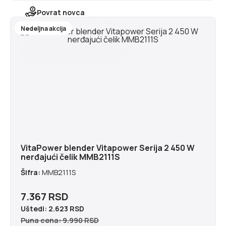
Povrat novca
10.000 RSD povrat novca
Nedeljna akcija
VitaPower blender Vitapower Serija 2 450 W
nerđajući čelik MMB2111S
Šifra:
MMB2111S
7.367 RSD
Uštedi:
2.623 RSD
Puna cena: 9.990 RSD