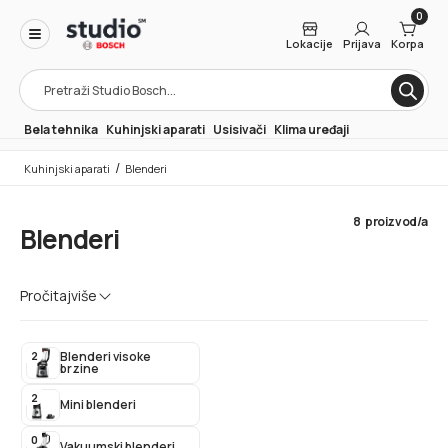
0
Lokacije
Prijava
Korpa
Products
search
Bela tehnika
Kuhinjski aparati
Usisivači
Klima uređaji
/
Kuhinjski aparati
Blenderi
8
proizvod/a
Blenderi
Veliki izbor Bosch blendera različitih veličina, snage i
Pročitaj
više
funkcija – u zavisnosti od vaših potreba, odlučite se za
aparat po vašoj meri!
2
Blenderi visoke
brzine
2
Mini blenderi
0
Vakuumski blenderi