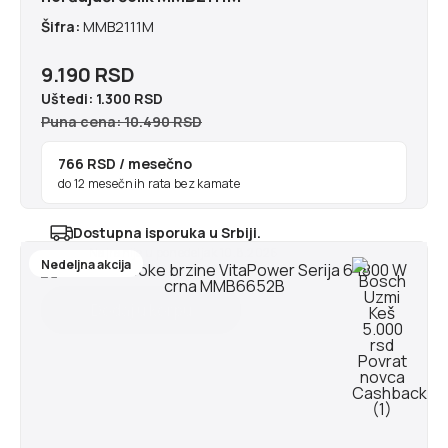
Šifra:
MMB2111M
9.190 RSD
Uštedi:
1.300 RSD
Puna cena: 10.490 RSD
766 RSD
/ mesečno
do 12 mesečnih rata bez kamate
Dostupna isporuka u Srbiji.
Najranije u ponedeljak 10.8.2026
Nedeljna akcija