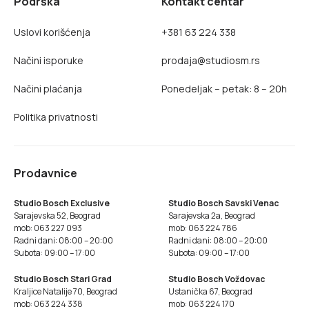
Podrška
Kontakt centar
Uslovi korišćenja
+381 63 224 338
Načini isporuke
prodaja@studiosm.rs
Načini plaćanja
Ponedeljak – petak: 8 – 20h
Politika privatnosti
Prodavnice
Studio Bosch Exclusive
Studio Bosch Savski Venac
Sarajevska 52, Beograd
Sarajevska 2a, Beograd
mob: 063 227 093
mob: 063 224 786
Radni dani: 08:00 – 20:00
Radni dani: 08:00 – 20:00
Subota: 09:00 – 17:00
Subota: 09:00 – 17:00
Studio Bosch Stari Grad
Studio Bosch Voždovac
Kraljice Natalije 70, Beograd
Ustanička 67, Beograd
mob: 063 224 338
mob: 063 224 170