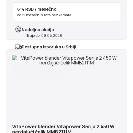
614 RSD
/ mesečno
do 12 mesečnih rata bez kamate
Nedeljna akcija
Traje do: 09.08.2026.
Dostupna isporuka u Srbiji.
Najranije u ponedeljak 10.8.2026
VitaPower blender Vitapower Serija 2 450 W
nerđajući čelik MMB2111M