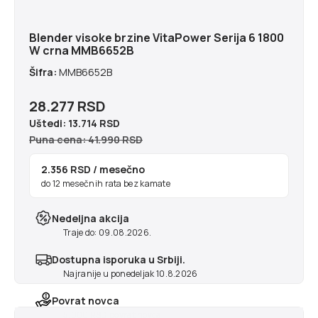
Blender visoke brzine VitaPower Serija 6 1800
W crna MMB6652B
Šifra:
MMB6652B
28.277 RSD
Uštedi:
13.714 RSD
Puna cena: 41.990 RSD
2.356 RSD
/ mesečno
do 12 mesečnih rata bez kamate
Nedeljna akcija
Traje do: 09.08.2026.
Dostupna isporuka u Srbiji.
Najranije u ponedeljak 10.8.2026
Povrat novca
5.000 RSD povrat novca