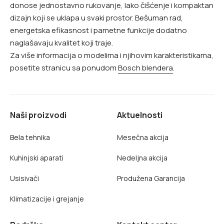
donose jednostavno rukovanje, lako čišćenje i kompaktan
dizajn koji se uklapa u svaki prostor. Bešuman rad,
energetska efikasnost i pametne funkcije dodatno
naglašavaju kvalitet koji traje.
Za više informacija o modelima i njihovim karakteristikama,
posetite stranicu sa ponudom
Bosch blendera
.
Naši proizvodi
Aktuelnosti
Bela tehnika
Mesečna akcija
Kuhinjski aparati
Nedeljna akcija
Usisivači
Produžena Garancija
Klimatizacije i grejanje