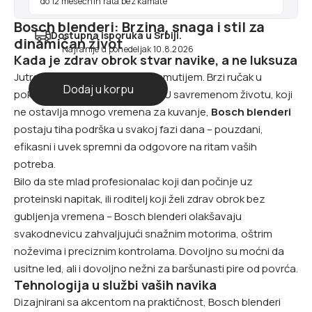
do 12 mesečnih rata bez kamate
Bosch blenderi: Brzina, snaga i stil za
Dostupna isporuka u Srbiji.
dinamičan život
Najranije u ponedeljak 10.8.2026
Kada je zdrav obrok stvar navike, a ne luksuza
Jutro koje počinje sa zdravim smutijem. Brzi ručak u
pokretu. Večernji sos za pastu. U savremenom životu, koji
ne ostavlja mnogo vremena za kuvanje,
Bosch blenderi
postaju tiha podrška u svakoj fazi dana – pouzdani,
efikasni i uvek spremni da odgovore na ritam vaših
potreba.
Bilo da ste mlad profesionalac koji dan počinje uz
proteinski napitak, ili roditelj koji želi zdrav obrok bez
gubljenja vremena – Bosch blenderi olakšavaju
svakodnevicu zahvaljujući snažnim motorima, oštrim
noževima i preciznim kontrolama. Dovoljno su moćni da
usitne led, ali i dovoljno nežni za baršunasti pire od povrća.
Tehnologija u službi vaših navika
Dizajnirani sa akcentom na praktičnost, Bosch blenderi