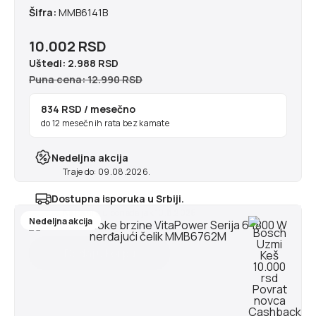
Šifra:
MMB6141B
10.002 RSD
Uštedi:
2.988 RSD
Puna cena: 12.990 RSD
834 RSD
/ mesečno
do 12 mesečnih rata bez kamate
Nedeljna akcija
Traje do: 09.08.2026.
Dostupna isporuka u Srbiji.
Najranije u ponedeljak 10.8.2026
Nedeljna akcija