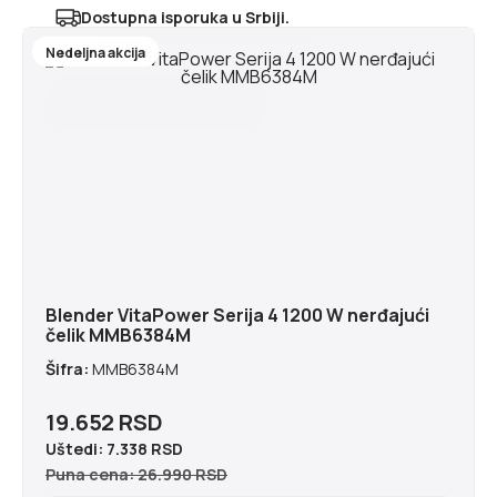
Dostupna isporuka u Srbiji.
Najranije u ponedeljak 10.8.2026
Nedeljna akcija
Blender VitaPower Serija 4 1200 W nerđajući
čelik MMB6384M
Šifra:
MMB6384M
19.652 RSD
Uštedi:
7.338 RSD
Puna cena: 26.990 RSD