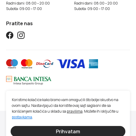
Radni dani: 08:00 – 20:00
Radni dani: 08:00 – 20:00
Subota: 09:00 – 17:00
Subota: 09:00 – 17:00
Pratite nas
Koristimo kolačiće kako bismo vam omogućili što bolje iskustvo na
ovom sajtu. Nastavljajući da koristite ovaj sajt saglasni ste sa
korišćenjem kolačića u skladu sa
pravilima
. Možete ih isključite u
postavkama
.
© 2026 Studio SM | Sva prava zadržana.
Sve cene na ovom sajtu iskazane su u dinarima. PDV je uračunat u cenu. Studio
Prihvatam
SM nastoji da bude što precizniji u opisu proizvoda, prikazu slika, trenutnoj