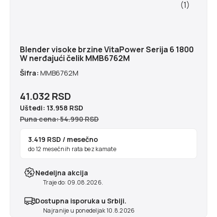
Blender visoke brzine VitaPower Serija 6 1800
W nerđajući čelik MMB6762M
Šifra:
MMB6762M
41.032 RSD
Uštedi:
13.958 RSD
Puna cena: 54.990 RSD
3.419 RSD
/ mesečno
do 12 mesečnih rata bez kamate
Nedeljna akcija
Traje do: 09.08.2026.
Dostupna isporuka u Srbiji.
Najranije u ponedeljak 10.8.2026