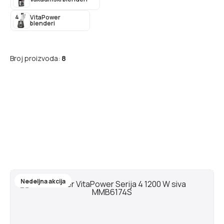
4
VitaPower
blenderi
Broj proizvoda:
8
Nedeljna akcija