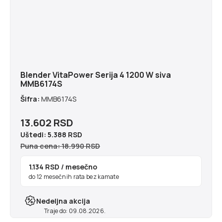
Blender VitaPower Serija 4 1200 W siva
MMB6174S
Šifra:
MMB6174S
13.602 RSD
Uštedi:
5.388 RSD
Puna cena: 18.990 RSD
1.134 RSD
/ mesečno
do 12 mesečnih rata bez kamate
Nedeljna akcija
Traje do: 09.08.2026.