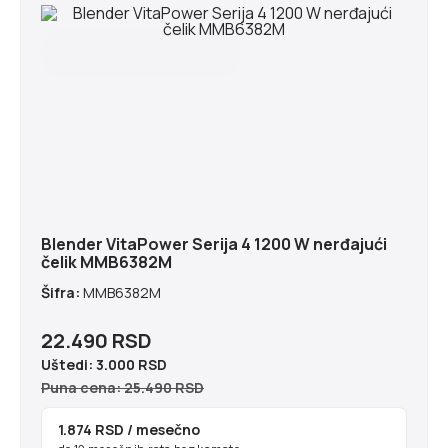
Blender VitaPower Serija 4 1200 W nerđajući
čelik MMB6382M
Šifra:
MMB6382M
22.490 RSD
Uštedi:
3.000 RSD
Puna cena: 25.490 RSD
1.874 RSD
/ mesečno