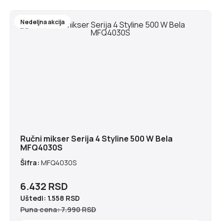
Nedeljna akcija
Ručni mikser Serija 4 Styline 500 W Bela
MFQ4030S
Šifra:
MFQ4030S
6.432 RSD
Uštedi:
1.558 RSD
Puna cena: 7.990 RSD