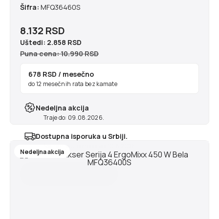
Šifra:
MFQ36460S
8.132 RSD
Uštedi:
2.858 RSD
Puna cena: 10.990 RSD
678 RSD
/ mesečno
do 12 mesečnih rata bez kamate
Nedeljna akcija
Traje do: 09.08.2026.
Dostupna isporuka u Srbiji.
Najranije u ponedeljak 10.8.2026
Nedeljna akcija