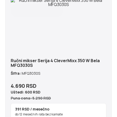
Ručni mikser Serija 4 CleverMixx 350 W Bela
MFQ3030S
Šifra:
MFQ3030S
4.690 RSD
Uštedi:
600 RSD
Puna cena: 5.290 RSD
391 RSD
/ mesečno
do 12 mesečnih rata bez kamate