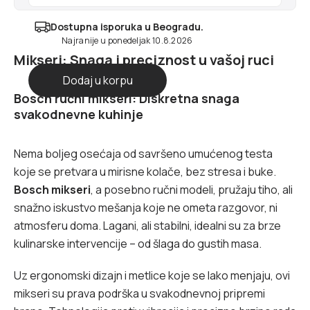
Dostupna isporuka u Beogradu.
Najranije u ponedeljak 10.8.2026
Mikseri: Snaga i preciznost u vašoj ruci
Bosch ručni mikseri: Diskretna snaga
svakodnevne kuhinje
Nema boljeg osećaja od savršeno umućenog testa
koje se pretvara u mirisne kolače, bez stresa i buke.
Bosch mikseri
, a posebno ručni modeli, pružaju tiho, ali
snažno iskustvo mešanja koje ne ometa razgovor, ni
atmosferu doma. Lagani, ali stabilni, idealni su za brze
kulinarske intervencije – od šlaga do gustih masa.
Uz ergonomski dizajn i metlice koje se lako menjaju, ovi
mikseri su prava podrška u svakodnevnoj pripremi