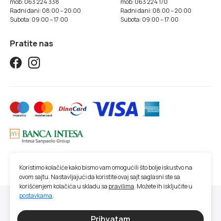
mob: 063 224 338
mob: 063 224 170
Radni dani: 08:00 – 20:00
Radni dani: 08:00 – 20:00
Subota: 09:00 – 17:00
Subota: 09:00 – 17:00
Pratite nas
Koristimo kolačiće kako bismo vam omogućili što bolje iskustvo na
ovom sajtu. Nastavljajući da koristite ovaj sajt saglasni ste sa
korišćenjem kolačića u skladu sa
pravilima
. Možete ih isključite u
postavkama
.
© 2026 Studio SM | Sva prava zadržana.
Sve cene na ovom sajtu iskazane su u dinarima. PDV je uračunat u cenu. Studio
Prihvatam