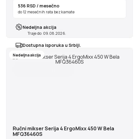
536 RSD
/ mesečno
do 12 mesečnih rata bez kamate
Nedeljna akcija
Traje do: 09.08.2026.
Dostupna isporuka u Srbiji.
Najranije u ponedeljak 10.8.2026
Nedeljna akcija
Ručni mikser Serija 4 ErgoMixx 450 W Bela
MFQ36460S