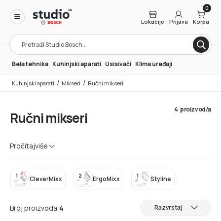
0
Lokacije
Prijava
Korpa
Products
search
Bela tehnika
Kuhinjski aparati
Usisivači
Klima uređaji
/
/
Kuhinjski aparati
Mikseri
Ručni mikseri
4
proizvod/a
Ručni mikseri
Naši ručni mikseri sa ergonomskom ručicom su savršen
Pročitaj
više
saveznik pri svakodnevnoj pripremi slanih i slatkih jela u
vašem domu.
1
2
1
CleverMixx
ErgoMixx
Styline
Broj proizvoda:
4
Razvrstaj