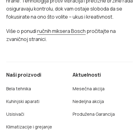
hrane. Tehnologija protiv vibracija i precizne brzine rada
osiguravaju kontrolu, dok vam ostaje sloboda da se
fokusirate na ono što volite – ukus i kreativnost.
Više o ponudi
ručnih miksera Bosch
pročitajte na
zvaničnoj stranici.
Naši proizvodi
Aktuelnosti
Bela tehnika
Mesečna akcija
Kuhinjski aparati
Nedeljna akcija
Usisivači
Produžena Garancija
Klimatizacije i grejanje