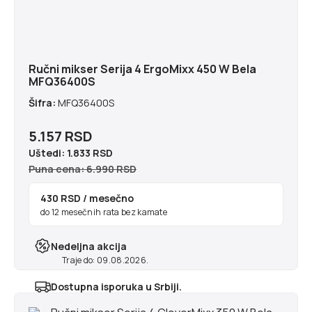
Ručni mikser Serija 4 ErgoMixx 450 W Bela
MFQ36400S
Šifra:
MFQ36400S
5.157 RSD
Uštedi:
1.833 RSD
Puna cena: 6.990 RSD
430 RSD
/ mesečno
do 12 mesečnih rata bez kamate
Nedeljna akcija
Traje do: 09.08.2026.
Dostupna isporuka u Srbiji.
Najranije u ponedeljak 10.8.2026