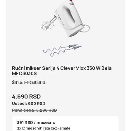
Ručni mikser Serija 4 CleverMixx 350 W Bela
MFQ3030S
Šifra:
MFQ3030S
4.690 RSD
Uštedi:
600 RSD
Puna cena: 5.290 RSD
391 RSD
/ mesečno
do 12 mesečnih rata bez kamate