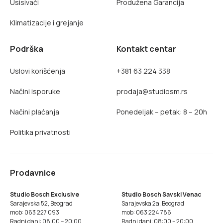
Usisivači
Produžena Garancija
Klimatizacije i grejanje
Podrška
Kontakt centar
Uslovi korišćenja
+381 63 224 338
Načini isporuke
prodaja@studiosm.rs
Načini plaćanja
Ponedeljak – petak: 8 – 20h
Politika privatnosti
Prodavnice
Studio Bosch Exclusive
Studio Bosch Savski Venac
Sarajevska 52, Beograd
Sarajevska 2a, Beograd
mob: 063 227 093
mob: 063 224 786
Radni dani: 08:00 – 20:00
Radni dani: 08:00 – 20:00