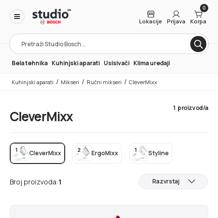
0
Lokacije
Prijava
Korpa
Products
search
Bela tehnika
Kuhinjski aparati
Usisivači
Klima uređaji
/
/
/
Kuhinjski aparati
Mikseri
Ručni mikseri
CleverMixx
1
proizvod/a
CleverMixx
1
2
1
CleverMixx
ErgoMixx
Styline
Broj proizvoda:
1
Razvrstaj