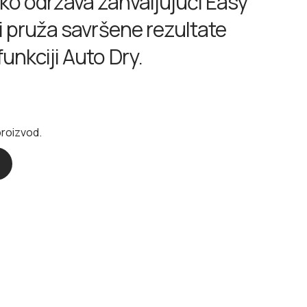
ako održava zahvaljujući Easy
 i pruža savršene rezultate
funkciji Auto Dry.
proizvod.