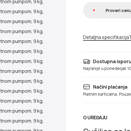
Proveri cenu
Detaljna specifikacija
T
Dostupna isporuk
Najranije u ponedeljak 1
Načini plaćanja
Platnim karticama, Pouz
O UREĐAJU