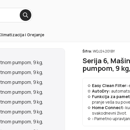
Klimatizacija i Grejanje
Šifra:
WQJ24201BY
Serija 6, Maši
pumpom, 9 kg
Easy Clean Filter:
AutoDry:
automatsk
Funkcija za pamet
pranje veša su pove
Home Connect:
ku
svakodnevni život.
:
Pametno upravljan