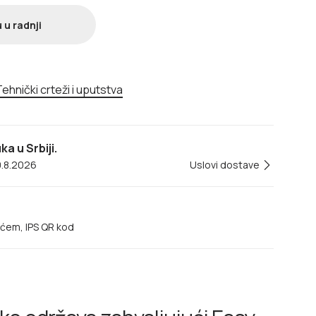
 u radnji
ehnički crteži i uputstva
a u Srbiji.
0.8.2026
Uslovi dostave
ećem, IPS QR kod