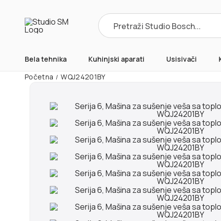
Products
search
Bela tehnika
Kuhinjski aparati
Usisivači
Početna
WQJ24201BY
/