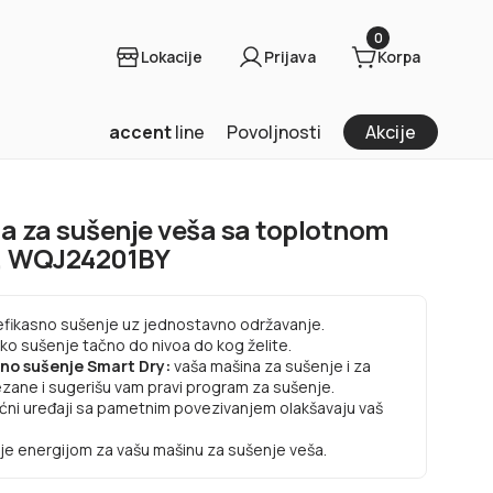
0
Lokacije
Prijava
Korpa
accent
line
Povoljnosti
Akcije
na za sušenje veša sa toplotnom
, WQJ24201BY
efikasno sušenje uz jednostavno održavanje.
o sušenje tačno do nivoa do kog želite.
no sušenje Smart Dry:
vaša mašina za sušenje i za
zane i sugerišu vam pravi program za sušenje.
ćni uređaji sa pametnim povezivanjem olakšavaju vaš
je energijom za vašu mašinu za sušenje veša.