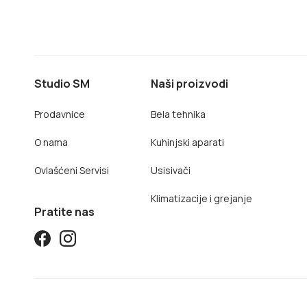
Studio SM
Naši proizvodi
Prodavnice
Bela tehnika
O nama
Kuhinjski aparati
Ovlašćeni Servisi
Usisivači
Klimatizacije i grejanje
Pratite nas