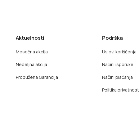
Aktuelnosti
Podrška
Mesečna akcija
Uslovi korišćenja
Nedeljna akcija
Načini isporuke
Produžena Garancija
Načini plaćanja
Politika privatnost