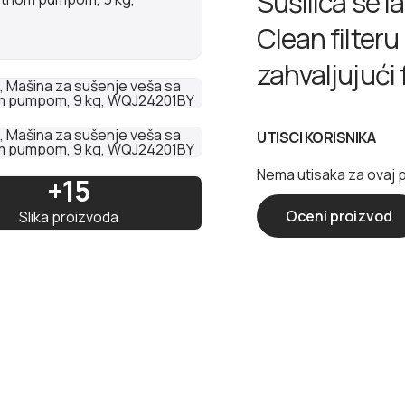
Sušilica se l
Clean filteru
zahvaljujući 
UTISCI KORISNIKA
Nema utisaka za ovaj 
+15
Oceni proizvod
Slika proizvoda