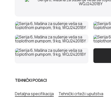
TEHNIČKI PODACI
Detaljna specifikacija
Tehnički crteži i uputstva