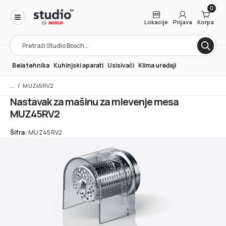
0
Lokacije
Prijava
Korpa
Products
search
Bela tehnika
Kuhinjski aparati
Usisivači
Klima uređaji
/
MUZ45RV2
Nastavak za mašinu za mlevenje mesa
MUZ45RV2
Šifra:
MUZ45RV2