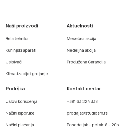
Naši proizvodi
Aktuelnosti
Bela tehnika
Mesečna akcija
Kuhinjski aparati
Nedeljna akcija
Usisivači
Produžena Garancija
Klimatizacije i grejanje
Podrška
Kontakt centar
Uslovi korišćenja
+381 63 224 338
Načini isporuke
prodaja@studiosm.rs
Načini plaćanja
Ponedeljak – petak: 8 – 20h