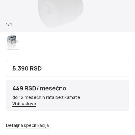
1
/
1
5.390 RSD
449 RSD
/ mesečno
do 12 mesečnih rata bez kamate
Vidi uslove
Detaljna specifikacija