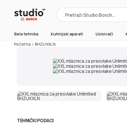
Products
search
Bela tehnika
Kuhinjski aparati
Usisivači
Početna
BHZUXXLN
/
TEHNIČKI PODACI