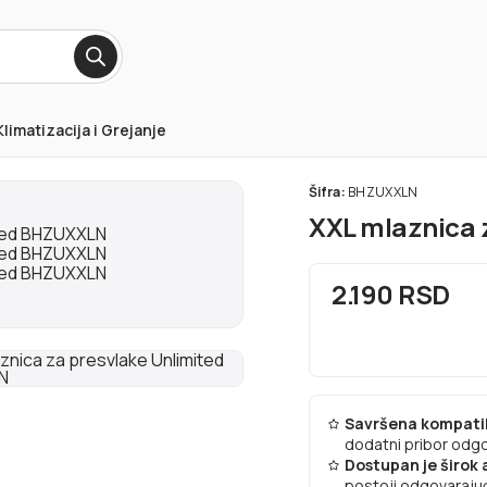
Klimatizacija i Grejanje
Šifra:
BHZUXXLN
XXL mlaznica 
2.190 RSD
Savršena kompatib
dodatni pribor odgo
Dostupan je širok
postoji odgovarajuć