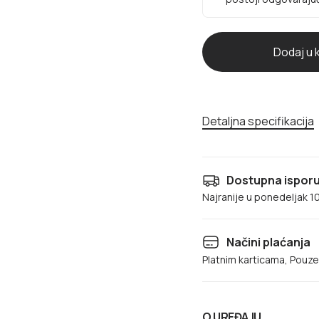
Detaljna specifikacija
Dostupna isporuk
Najranije u ponedeljak 1
Načini plaćanja
Platnim karticama, Pouz
O UREĐAJU