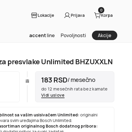
0
Lokacije
Prijava
Korpa
accent
line
Povoljnosti
Akcije
za presvlake Unlimited BHZUXXLN
183 RSD
/ mesečno
ili
do 12 mesečnih rata bez kamate
Vidi uslove
ilnost sa vašim usisivačem Unlimited:
originalni
vara svim uređajima Bosch Unlimited.
 asortiman originalnog Bosch dodatnog pribora:
i dodatni pribor za svaki zadatak.