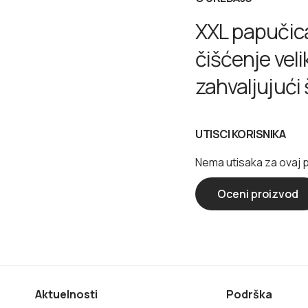
XXL papučica
čišćenje veli
zahvaljujući
UTISCI KORISNIKA
Nema utisaka za ovaj 
Oceni proizvod
Aktuelnosti
Podrška