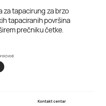
 za tapacirung za brzo
kih tapaciranih površina
 širem prečniku četke.
proizvod.
Kontakt centar