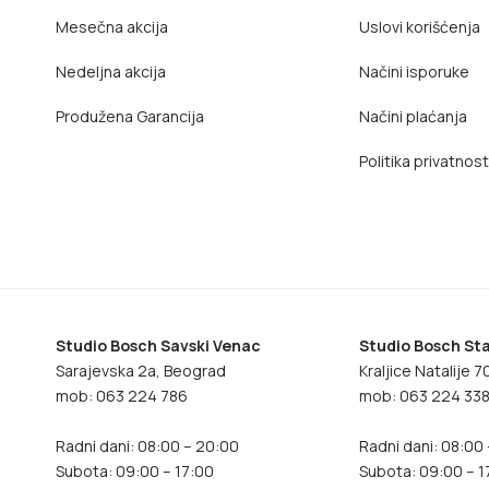
Mesečna akcija
Uslovi korišćenja
Nedeljna akcija
Načini isporuke
Produžena Garancija
Načini plaćanja
Politika privatnost
Studio Bosch Savski Venac
Studio Bosch Sta
Sarajevska 2a, Beograd
Kraljice Natalije 
mob: 063 224 786
mob: 063 224 33
Radni dani: 08:00 – 20:00
Radni dani: 08:00
Subota: 09:00 – 17:00
Subota: 09:00 – 1