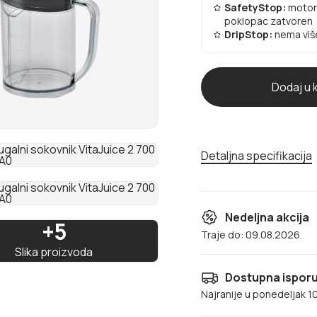
SafetyStop:
motor 
poklopac zatvoren
DripStop:
nema viš
Detaljna specifikacija
Nedeljna akcija
+5
Traje do: 09.08.2026.
Slika proizvoda
Dostupna isporuk
Najranije u ponedeljak 1