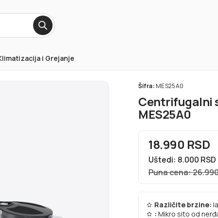
Klimatizacija i Grejanje
Šifra:
MES25A0
Centrifugalni 
MES25A0
18.990 RSD
Uštedi: 8.000 RSD
Puna cena: 26.99
Različite brzine:
l
:
Mikro sito od nerđ