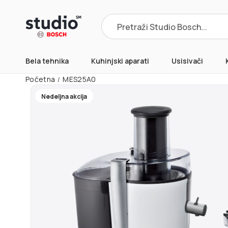
Products
search
Bela tehnika
Kuhinjski aparati
Usisivači
Početna
MES25A0
/
Nedeljna akcija