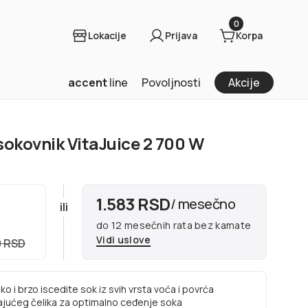
0
Lokacije
Prijava
Korpa
accent
line
Povoljnosti
Akcije
sokovnik VitaJuice 2 700 W
1.583 RSD
/ mesečno
ili
do 12 mesečnih rata bez kamate
Vidi uslove
0 RSD
ako i brzo iscedite sok iz svih vrsta voća i povrća
ajućeg čelika za optimalno ceđenje soka