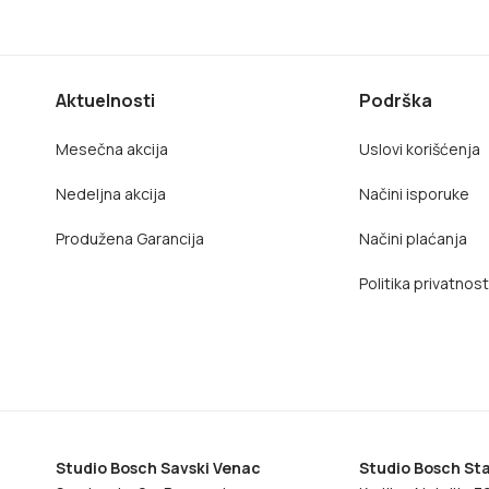
Aktuelnosti
Podrška
Mesečna akcija
Uslovi korišćenja
Nedeljna akcija
Načini isporuke
Produžena Garancija
Načini plaćanja
Politika privatnost
Studio Bosch Savski Venac
Studio Bosch Sta