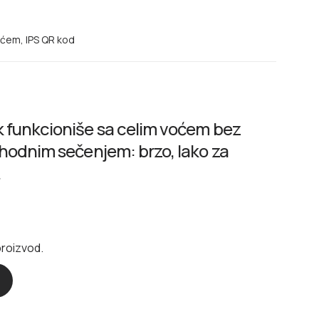
ećem, IPS QR kod
 funkcioniše sa celim voćem bez
hodnim sečenjem: brzo, lako za
.
proizvod.