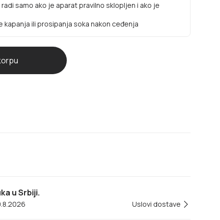
radi samo ako je aparat pravilno sklopljen i ako je
e kapanja ili prosipanja soka nakon ceđenja
a u Srbiji.
0.8.2026
Uslovi dostave