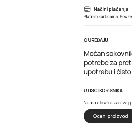
Načini plaćanja
Platnim karticama, Pouz
O UREĐAJU
Moćan sokovnik
potrebe za pret
upotrebu i čisto
UTISCI KORISNIKA
Nema utisaka za ovaj 
Oceni proizvod