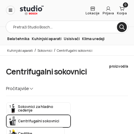
0
Lokacije
Prijava
Korpa
Products
search
Bela tehnika
Kuhinjski aparati
Usisivači
Klima uređaji
/
/
Kuhinjski aparati
Sokovnici
Centrifugalni sokovnici
proizvod/a
Centrifugalni sokovnici
Bosch sokovnici imaju snažan motor, oštar nož i više
Pročitaj
više
brzina koje se prilagođavaju mekom ili tvrdom voću i
povrću.
1
Sokovnici za hladno
ceđenje
4
Centrifugalni sokovnici
1
Cediljke