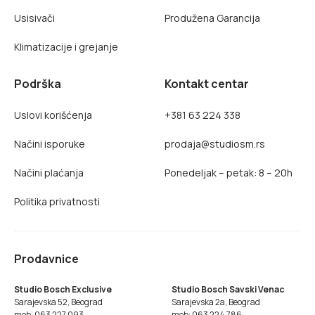
Usisivači
Produžena Garancija
Klimatizacije i grejanje
Podrška
Kontakt centar
Uslovi korišćenja
+381 63 224 338
Načini isporuke
prodaja@studiosm.rs
Načini plaćanja
Ponedeljak – petak: 8 – 20h
Politika privatnosti
Prodavnice
Studio Bosch Exclusive
Studio Bosch Savski Venac
Sarajevska 52, Beograd
Sarajevska 2a, Beograd
mob: 063 227 093
mob: 063 224 786