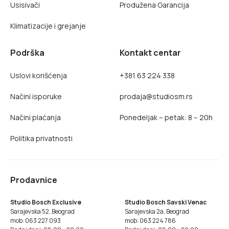
Usisivači
Produžena Garancija
Klimatizacije i grejanje
Podrška
Kontakt centar
Uslovi korišćenja
+381 63 224 338
Načini isporuke
prodaja@studiosm.rs
Načini plaćanja
Ponedeljak – petak: 8 – 20h
Politika privatnosti
Prodavnice
Studio Bosch Exclusive
Studio Bosch Savski Venac
Sarajevska 52, Beograd
Sarajevska 2a, Beograd
mob: 063 227 093
mob: 063 224 786