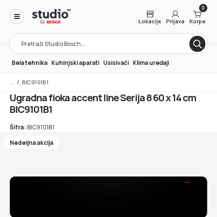
0
Lokacije
Prijava
Korpa
Products
search
Bela tehnika
Kuhinjski aparati
Usisivači
Klima uređaji
/
BIC9101B1
Ugradna fioka accent line Serija 8 60 x 14 cm
BIC9101B1
Šifra:
BIC9101B1
Nedeljna akcija