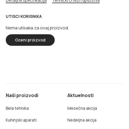
Detaljna specifikacija
Tehnički crteži i uputstva
UTISCI KORISNIKA
Nema utisaka za ovaj proizvod.
Oceni proizvod
Naši proizvodi
Aktuelnosti
Bela tehnika
Mesečna akcija
Kuhinjski aparati
Nedeljna akcija