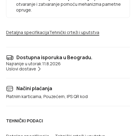
otvaranje i zatvaranje pomoću mehanizma pametne
opruge.
Detaljna specifikacija
Tehnički crteži i uputstva
Dostupna isporuka u Beogradu.
Najranije u utorak 11.8.2026
Uslovi dostave
Načini plaćanja
Platnim karticama, Pouzećem, IPS QR kod
TEHNIČKI PODACI