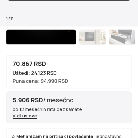
1
/
11
70.867 RSD
Uštedi: 24.123 RSD
Puna cena: 94.990 RSD
5.906 RSD
/ mesečno
do 12 mesečnih rata bez kamate
Vidi uslove
Mehanizam na pritisak i povlačenje:
jednostavno