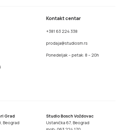
Kontakt centar
+381 63 224 338
prodaja@studiosm.rs
Ponedeljak – petak: 8 – 20h
i
ri Grad
Studio Bosch Voždovac
70, Beograd
Ustanička 67, Beograd
8
mob: 063 224 170