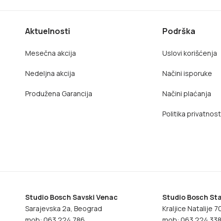
Aktuelnosti
Podrška
Mesečna akcija
Uslovi korišćenja
Nedeljna akcija
Načini isporuke
Produžena Garancija
Načini plaćanja
Politika privatnost
Studio Bosch Savski Venac
Studio Bosch Sta
Sarajevska 2a, Beograd
Kraljice Natalije 
mob: 063 224 786
mob: 063 224 33