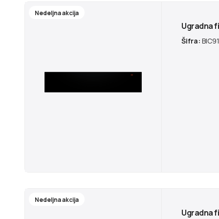
Nedeljna akcija
Ugradna fi
Šifra:
BIC91
Nedeljna akcija
Ugradna fi