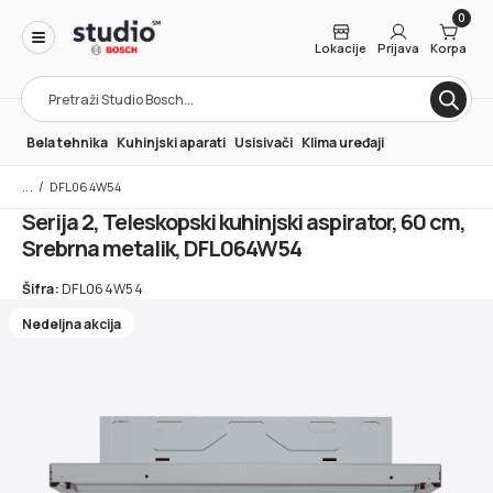
0
Lokacije
Prijava
Korpa
Products
search
Bela tehnika
Kuhinjski aparati
Usisivači
Klima uređaji
/
DFL064W54
Serija 2, Teleskopski kuhinjski aspirator, 60 cm,
Srebrna metalik, DFL064W54
Šifra:
DFL064W54
Nedeljna akcija