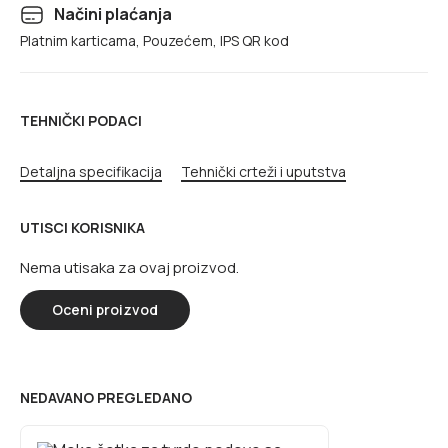
Načini plaćanja
Platnim karticama, Pouzećem, IPS QR kod
TEHNIČKI PODACI
Detaljna specifikacija
Tehnički crteži i uputstva
UTISCI KORISNIKA
Nema utisaka za ovaj proizvod.
Oceni proizvod
NEDAVANO PREGLEDANO