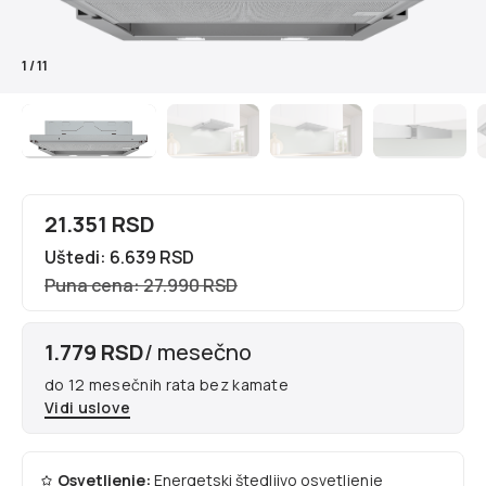
1
/
11
21.351 RSD
Uštedi: 6.639 RSD
Puna cena: 27.990 RSD
1.779 RSD
/ mesečno
do 12 mesečnih rata bez kamate
Vidi uslove
Osvetljenje:
Energetski štedljivo osvetljenje