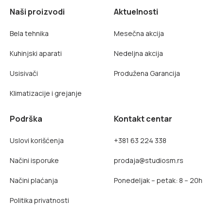
Naši proizvodi
Aktuelnosti
Bela tehnika
Mesečna akcija
Kuhinjski aparati
Nedeljna akcija
Usisivači
Produžena Garancija
Klimatizacije i grejanje
Podrška
Kontakt centar
Uslovi korišćenja
+381 63 224 338
Načini isporuke
prodaja@studiosm.rs
Načini plaćanja
Ponedeljak – petak: 8 – 20h
Politika privatnosti