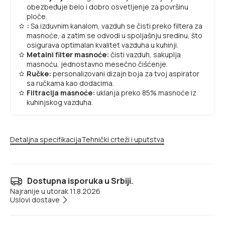
obezbeđuje belo i dobro osvetljenje za površinu
ploče.
:
Sa izduvnim kanalom, vazduh se čisti preko filtera za
masnoće, a zatim se odvodi u spoljašnju sredinu, što
osigurava optimalan kvalitet vazduha u kuhinji.
Metalni filter masnoće:
čisti vazduh, sakuplja
masnoću, jednostavno mesečno čišćenje.
Ručke:
personalizovani dizajn boja za tvoj aspirator
sa ručkama kao dodacima.
Filtracija masnoće:
uklanja preko 85% masnoće iz
kuhinjskog vazduha.
Detaljna specifikacija
Tehnički crteži i uputstva
Dostupna isporuka u Srbiji.
Najranije u utorak 11.8.2026
Uslovi dostave