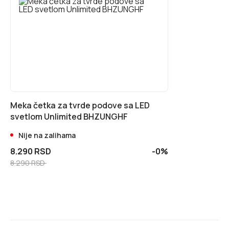
Meka četka za tvrde podove sa LED
svetlom Unlimited BHZUNGHF
Nije na zalihama
8.290 RSD
-0%
8.290 RSD