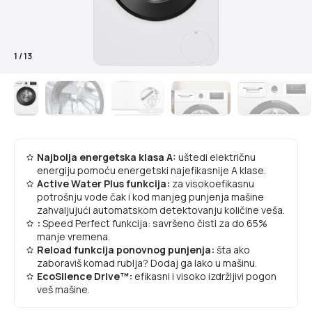
1
/
13
Najbolja energetska klasa A:
uštedi električnu
energiju pomoću energetski najefikasnije A klase.
Active Water Plus funkcija:
za visokoefikasnu
potrošnju vode čak i kod manjeg punjenja mašine
zahvaljujući automatskom detektovanju količine veša.
:
Speed Perfect funkcija: savršeno čisti za do 65%
manje vremena.
Reload funkcija ponovnog punjenja:
šta ako
zaboraviš komad rublja? Dodaj ga lako u mašinu.
EcoSilence Drive™:
efikasni i visoko izdržljivi pogon
veš mašine.