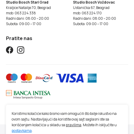
Studio Bosch Stari Grad
Studio Bosch Voždovac
Kraljice Natalije 70, Beograd
Ustanička 67, Beograd
mob: 063 224 338
mob: 063 224 170
Radni dani: 08:00 – 20:00
Radni dani: 08:00 – 20:00
Subota: 09:00 – 17:00
Subota: 09:00 – 17:00
Pratite nas
Koristimo kolačiće kako bismo vam omogućili što bolje iskustvo na
ovom sajtu. Nastavljajući da koristite ovaj sajt saglasni ste sa
korišćenjem kolačića u skladu sa
pravilima
. Možete ih isključite u
postavkama
.
© 2026 Studio SM | Sva prava zadržana.