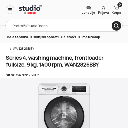
0
Lokacije
Prijava
Korpa
Products
search
Bela tehnika
Kuhinjski aparati
Usisivači
Klima uređaji
/
WAN2826BBY
Series 4, washing machine, frontloader
fullsize, 9 kg, 1400 rpm, WAN2826BBY
Šifra:
WAN2826BBY