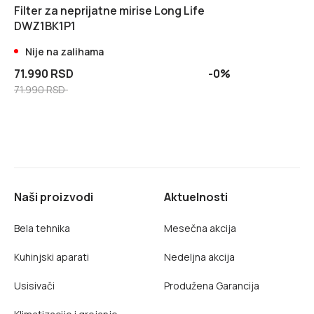
Filter za neprijatne mirise Long Life
DWZ1BK1P1
Nije na zalihama
71.990 RSD
-0%
71.990 RSD
Naši proizvodi
Aktuelnosti
Bela tehnika
Mesečna akcija
Kuhinjski aparati
Nedeljna akcija
Usisivači
Produžena Garancija