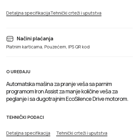
Detaljna specifikacija
Tehnički crteži i uputstva
Načini plaćanja
Platnim karticama, Pouzećem, IPS QR kod
O UREĐAJU
Automatska mašina za pranje veša sa parnim
programom Iron Assist za manje količine veša za
peglanje i sa dugotrajnim EcoSilence Drive motorom.
TEHNIČKI PODACI
Detaljna specifikacija
Tehnički crteži i uputstva