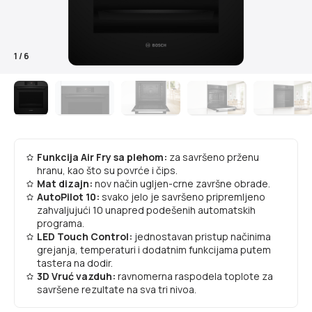
1
/
6
Funkcija Air Fry sa plehom:
za savršeno prženu
hranu, kao što su povrće i čips.
Mat dizajn:
nov način ugljen-crne završne obrade.
AutoPilot 10:
svako jelo je savršeno pripremljeno
zahvaljujući 10 unapred podešenih automatskih
programa.
LED Touch Control:
jednostavan pristup načinima
grejanja, temperaturi i dodatnim funkcijama putem
tastera na dodir.
3D Vruć vazduh:
ravnomerna raspodela toplote za
savršene rezultate na sva tri nivoa.