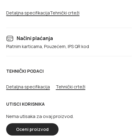
Detaljna specifikacija
Tehnički crteži
Načini plaćanja
Platnim karticama, Pouzećem, IPS QR kod
TEHNIČKI PODACI
Detaljna specifikacija
Tehnički crteži
UTISCI KORISNIKA
Nema utisaka za ovaj proizvod.
Oceni proizvod