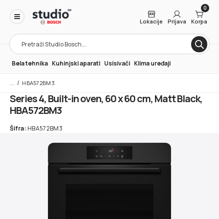
0
Lokacije
Prijava
Korpa
Products
search
Bela tehnika
Kuhinjski aparati
Usisivači
Klima uređaji
/
HBA572BM3
Series 4, Built-in oven, 60 x 60 cm, Matt Black,
HBA572BM3
Šifra:
HBA572BM3