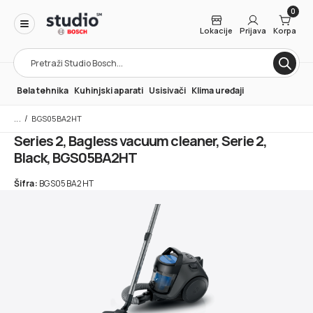
0
Lokacije
Prijava
Korpa
Products
search
Bela tehnika
Kuhinjski aparati
Usisivači
Klima uređaji
/
BGS05BA2HT
Series 2, Bagless vacuum cleaner, Serie 2,
Black, BGS05BA2HT
Šifra:
BGS05BA2HT