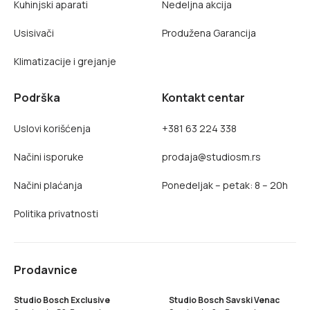
Kuhinjski aparati
Nedeljna akcija
Usisivači
Produžena Garancija
Klimatizacije i grejanje
Podrška
Kontakt centar
Uslovi korišćenja
+381 63 224 338
Načini isporuke
prodaja@studiosm.rs
Načini plaćanja
Ponedeljak – petak: 8 – 20h
Politika privatnosti
Prodavnice
Studio Bosch Exclusive
Studio Bosch Savski Venac