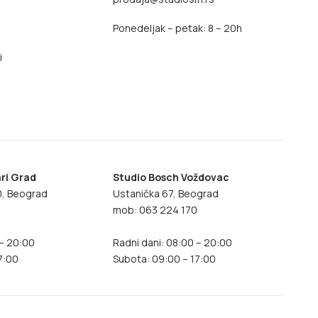
Ponedeljak – petak: 8 – 20h
i
ri Grad
Studio Bosch Voždovac
70, Beograd
Ustanička 67, Beograd
8
mob: 063 224 170
 – 20:00
Radni dani: 08:00 – 20:00
7:00
Subota: 09:00 – 17:00