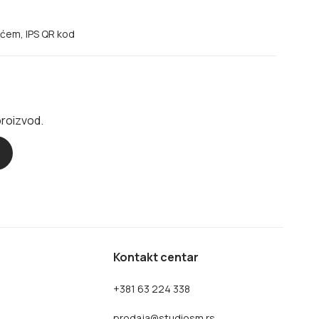
ećem, IPS QR kod
proizvod.
Kontakt centar
+381 63 224 338
prodaja@studiosm.rs