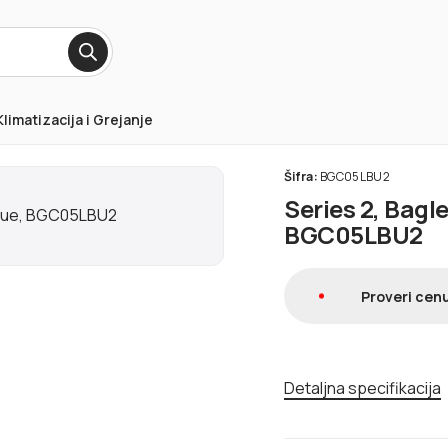
Klimatizacija i Grejanje
Šifra:
BGC05LBU2
Series 2, Bagl
BGC05LBU2
Proveri cenu
Detaljna specifikacija