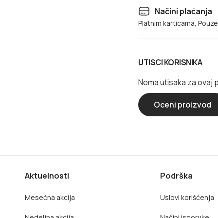
Načini plaćanja
Platnim karticama, Pouz
UTISCI KORISNIKA
Nema utisaka za ovaj 
Oceni proizvod
Aktuelnosti
Podrška
Mesečna akcija
Uslovi korišćenja
Nedeljna akcija
Načini isporuke