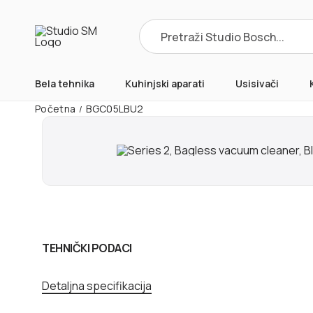
Products
search
Bela tehnika
Kuhinjski aparati
Usisivači
Početna
BGC05LBU2
/
TEHNIČKI PODACI
Detaljna specifikacija