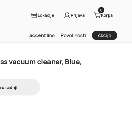
0
Lokacije
Prijava
Korpa
accent
line
Povoljnosti
Akcije
ess vacuum cleaner, Blue,
 u radnji