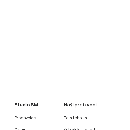
Studio SM
Naši proizvodi
Prodavnice
Bela tehnika
O nama
Kuhinjski aparati