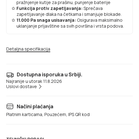
pražnjenje kutije za prašinu, punjenje baterije
Funkcija protiv zapetljavanja:
Sprečava
zapetljavanje dlaka na četkama i smanjuje blokade.
11.000 Pa snaga usisavanja:
Osigurava maksimalno
uklanjanje prljavštine sa svih površina i vrsta podova.
Detaljna specifikacija
Dostupna isporuka u Srbiji.
Najranije u utorak 11.8.2026
Uslovi dostave
Načini plaćanja
Platnim karticama, Pouzećem, IPS QR kod