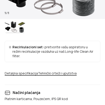
1
/
1
Recirkulacioni set:
pretvorite vašu aspiratoru u
režim recirkulacije vazduha uz naš Long-life Clean Air
filter.
Detaljna specifikacija
Tehnički crteži i uputstva
Načini plaćanja
Platnim karticama, Pouzećem, IPS QR kod