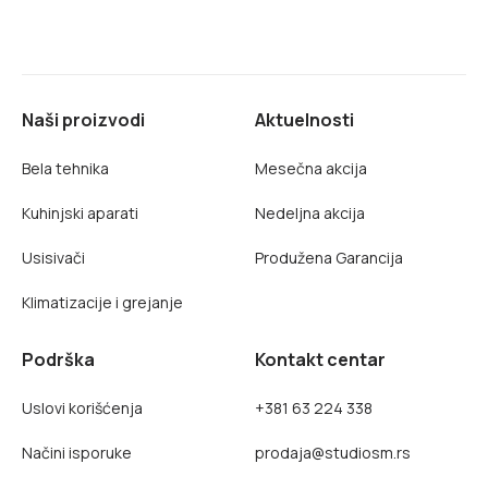
Naši proizvodi
Aktuelnosti
Bela tehnika
Mesečna akcija
Kuhinjski aparati
Nedeljna akcija
Usisivači
Produžena Garancija
Klimatizacije i grejanje
Podrška
Kontakt centar
Uslovi korišćenja
+381 63 224 338
Načini isporuke
prodaja@studiosm.rs