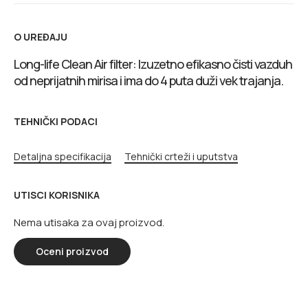
O UREĐAJU
Long-life Clean Air filter: Izuzetno efikasno čisti vazduh
od neprijatnih mirisa i ima do 4 puta duži vek trajanja.
TEHNIČKI PODACI
Detaljna specifikacija
Tehnički crteži i uputstva
UTISCI KORISNIKA
Nema utisaka za ovaj proizvod.
Oceni proizvod