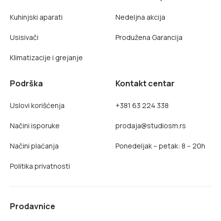
Kuhinjski aparati
Nedeljna akcija
Usisivači
Produžena Garancija
Klimatizacije i grejanje
Podrška
Kontakt centar
Uslovi korišćenja
+381 63 224 338
Načini isporuke
prodaja@studiosm.rs
Načini plaćanja
Ponedeljak – petak: 8 – 20h
Politika privatnosti
Prodavnice