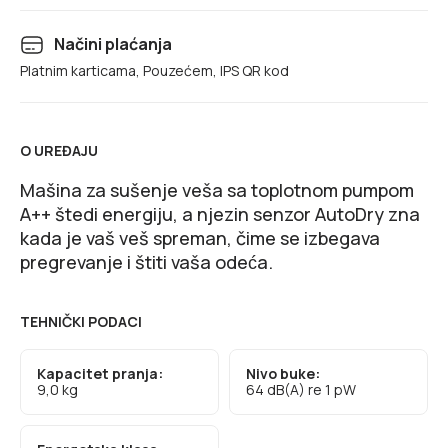
Načini plaćanja
Platnim karticama, Pouzećem, IPS QR kod
O UREĐAJU
Mašina za sušenje veša sa toplotnom pumpom
A++ štedi energiju, a njezin senzor AutoDry zna
kada je vaš veš spreman, čime se izbegava
pregrevanje i štiti vaša odeća.
TEHNIČKI PODACI
Kapacitet pranja:
Nivo buke:
9,0 kg
64 dB(A) re 1 pW