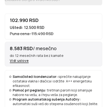
102.990 RSD
Uštedi: 12.500 RSD
Puna cena: 115.490 RSD
8.583 RSD
/ mesečno
do 12 mesečnih rata bez kamate
Vidi uslove
Samočisteći kondenzator:
sprečite nakupljanje
ostataka vlakna i dlačica i održite A++ energetsku
efikasnost.
Pomoć pri peglanju:
tretman parom koji smanjuje
nabore na vešu, a i hrpu veša za peglanje.
Program automatskog sušenja AutoDry:
automatski suši veš do stepena osušenosti koji želite.