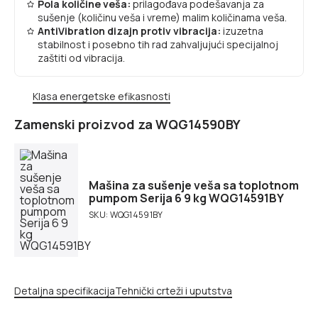
Pola količine veša:
prilagođava podešavanja za
sušenje (količinu veša i vreme) malim količinama veša.
AntiVibration dizajn protiv vibracija:
izuzetna
stabilnost i posebno tih rad zahvaljujući specijalnoj
zaštiti od vibracija.
Klasa energetske efikasnosti
Zamenski proizvod za WQG14590BY
Mašina za sušenje veša sa toplotnom
pumpom Serija 6 9 kg WQG14591BY
SKU: WQG14591BY
Detaljna specifikacija
Tehnički crteži i uputstva