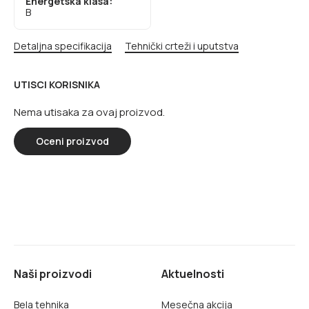
Energetska klasa:
B
Detaljna specifikacija
Tehnički crteži i uputstva
UTISCI KORISNIKA
Nema utisaka za ovaj proizvod.
Oceni proizvod
Naši proizvodi
Aktuelnosti
Bela tehnika
Mesečna akcija