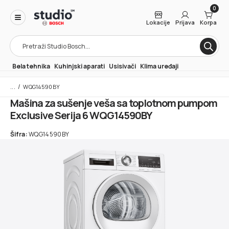
0
Lokacije
Prijava
Korpa
Products
search
Bela tehnika
Kuhinjski aparati
Usisivači
Klima uređaji
/
WQG14590BY
Mašina za sušenje veša sa toplotnom pumpom
Exclusive Serija 6 WQG14590BY
Šifra:
WQG14590BY