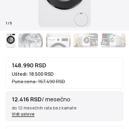
1
/
5
148.990 RSD
Uštedi: 18.500 RSD
Puna cena: 167.490 RSD
12.416 RSD
/ mesečno
do 12 mesečnih rata bez kamate
Vidi uslove