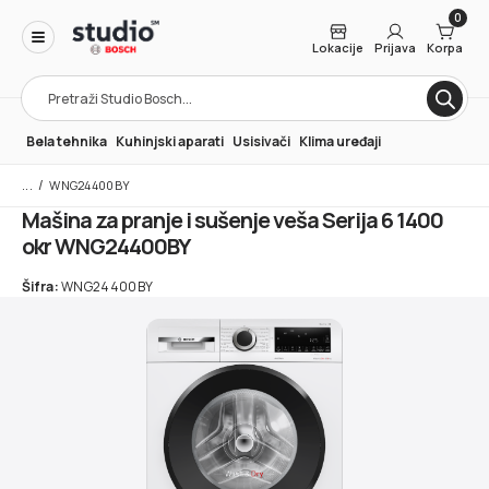
0
Lokacije
Prijava
Korpa
Products
search
Bela tehnika
Kuhinjski aparati
Usisivači
Klima uređaji
/
WNG24400BY
Mašina za pranje i sušenje veša Serija 6 1400
okr WNG24400BY
Šifra:
WNG24400BY