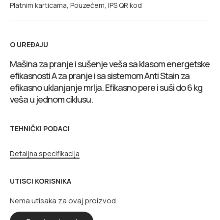
Platnim karticama, Pouzećem, IPS QR kod
O UREĐAJU
Mašina za pranje i sušenje veša sa klasom energetske
efikasnosti A za pranje i sa sistemom Anti Stain za
efikasno uklanjanje mrlja. Efikasno pere i suši do 6 kg
veša u jednom ciklusu.
TEHNIČKI PODACI
Detaljna specifikacija
UTISCI KORISNIKA
Nema utisaka za ovaj proizvod.