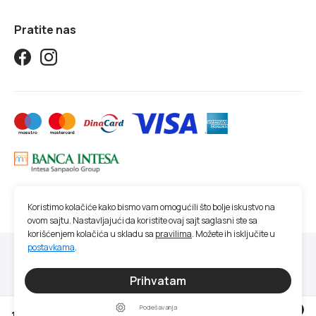
Pratite nas
Koristimo kolačiće kako bismo vam omogućili što bolje iskustvo na
ovom sajtu. Nastavljajući da koristite ovaj sajt saglasni ste sa
korišćenjem kolačića u skladu sa
pravilima
. Možete ih isključite u
postavkama
.
© 2026 Studio SM | Sva prava zadržana.
Sve cene na ovom sajtu iskazane su u dinarima. PDV je uračunat u cenu. Studio
Prihvatam
SM nastoji da bude što precizniji u opisu proizvoda, prikazu slika, trenutnoj
raspoloživosti i ceni proizvoda. Ipak, ne možemo garantovati da su sve navedene
Podešavanja
0
informacije i fotografije artikala na ovom sajtu u potpunosti ispravne.