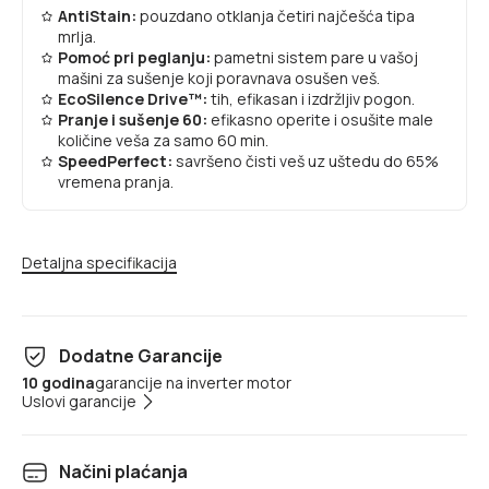
AntiStain:
pouzdano otklanja četiri najčešća tipa
mrlja.
Pomoć pri peglanju:
pametni sistem pare u vašoj
mašini za sušenje koji poravnava osušen veš.
EcoSilence Drive™:
tih, efikasan i izdržljiv pogon.
Pranje i sušenje 60:
efikasno operite i osušite male
količine veša za samo 60 min.
SpeedPerfect:
savršeno čisti veš uz uštedu do 65%
vremena pranja.
Detaljna specifikacija
Dodatne Garancije
10 godina
garancije na inverter motor
Uslovi garancije
Načini plaćanja