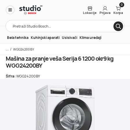
0
Lokacije
Prijava
Korpa
Products
search
Bela tehnika
Kuhinjski aparati
Usisivači
Klima uređaji
/
WGG24200BY
Mašina za pranje veša Serija 6 1200 okr9 kg
WGG24200BY
Šifra:
WGG24200BY