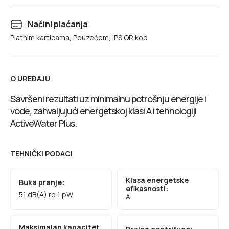
Načini plaćanja
Platnim karticama, Pouzećem, IPS QR kod
O UREĐAJU
Savršeni rezultati uz minimalnu potrošnju energije i
vode, zahvaljujući energetskoj klasi A i tehnologiji
ActiveWater Plus.
TEHNIČKI PODACI
Klasa energetske
Buka pranje:
efikasnosti:
51 dB(A) re 1 pW
A
Maksimalan kapacitet