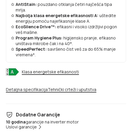
AntiStain:
pouzdano otklanja četiri najčešća tipa
mrlja.
Najbolja klasa energetske efikasnosti A:
uštedite
energiju pomoću najefikasnije klase A.
EcoSilence Drive™:
efikasni i visoko izdržljivi pogon
veš mašine.
Program Hygiene Plus:
higijensko pranje, efikasno
uništava mikrobe čak i na 40°.
SpeedPerfect:
savršeno čist veš za do 65% manje
vremena*.
Klasa energetske efikasnosti
Detaljna specifikacija
Tehnički crteži i uputstva
Dodatne Garancije
10 godina
garancije na inverter motor
Uslovi garancije