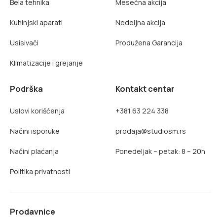
Bela tehnika
Mesečna akcija
Kuhinjski aparati
Nedeljna akcija
Usisivači
Produžena Garancija
Klimatizacije i grejanje
Podrška
Kontakt centar
Uslovi korišćenja
+381 63 224 338
Načini isporuke
prodaja@studiosm.rs
Načini plaćanja
Ponedeljak – petak: 8 – 20h
Politika privatnosti
Prodavnice