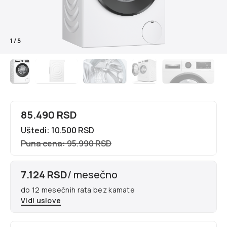
1
/
5
85.490 RSD
Uštedi: 10.500 RSD
Puna cena: 95.990 RSD
7.124 RSD
/ mesečno
do 12 mesečnih rata bez kamate
Vidi uslove