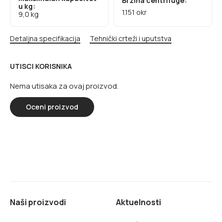
Brzina centrifuge:
u kg:
1.151 okr
9,0 kg
Detaljna specifikacija
Tehnički crteži i uputstva
UTISCI KORISNIKA
Nema utisaka za ovaj proizvod.
Oceni proizvod
Naši proizvodi
Aktuelnosti