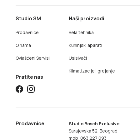
Studio SM
Naši proizvodi
Prodavnice
Bela tehnika
O nama
Kuhinjski aparati
Ovlašćeni Servisi
Usisivači
Klimatizacije i grejanje
Pratite nas
Prodavnice
Studio Bosch Exclusive
Sarajevska 52, Beograd
mob: 063 227 093