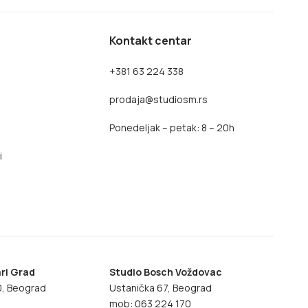
Kontakt centar
+381 63 224 338
prodaja@studiosm.rs
Ponedeljak – petak: 8 – 20h
i
ri Grad
Studio Bosch Voždovac
70, Beograd
Ustanička 67, Beograd
8
mob: 063 224 170