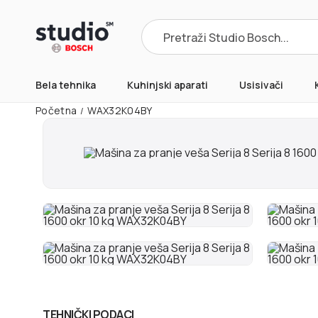
Products
search
Bela tehnika
Kuhinjski aparati
Usisivači
Početna
WAX32K04BY
/
TEHNIČKI PODACI