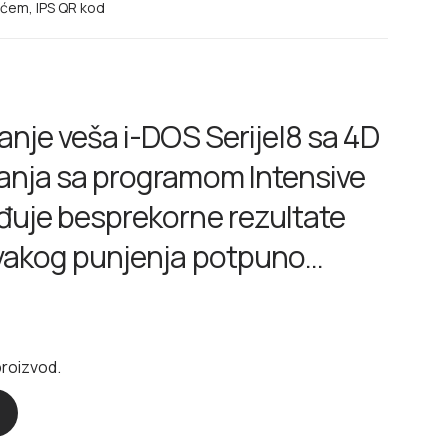
ećem, IPS QR kod
anje veša i-DOS Serije|8 sa 4D
anja sa programom Intensive
đuje besprekorne rezultate
svakog punjenja potpuno
proizvod.