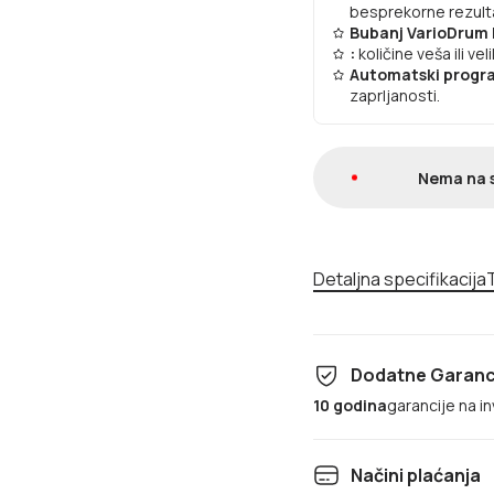
besprekorne rezult
Bubanj VarioDrum 
:
količine veša ili v
Automatski progr
zaprljanosti.
Nema na 
Detaljna specifikacija
T
Dodatne Garanc
10 godina
garancije na i
Načini plaćanja