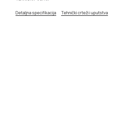
Detaljna specifikacija
Tehnički crteži i uputstva