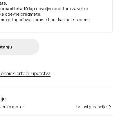
ate.
kapaciteta 10 kg:
dovoljno prostora za velike
elike odevne predmete.
ami:
prilagođavaju pranje tipu tkanine i stepenu
stanju
ehnički crteži i uputstva
ije
nverter motor
Uslovi garancije