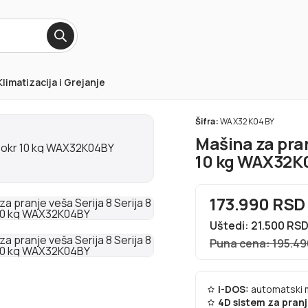
Klimatizacija i Grejanje
Šifra:
WAX32K04BY
Mašina za pran
10 kg WAX32K
173.990 RSD
Uštedi: 21.500 RS
Puna cena: 195.4
i-DOS:
automatski m
4D sistem za pran