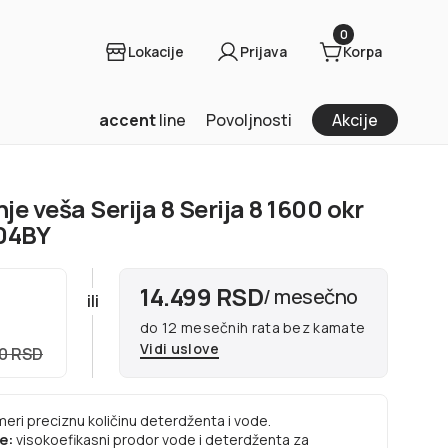
0
Lokacije
Prijava
Korpa
accent
line
Povoljnosti
Akcije
je veša Serija 8 Serija 8 1600 okr
04BY
14.499 RSD
/ mesečno
ili
D
do 12 mesečnih rata bez kamate
Vidi uslove
90 RSD
eri preciznu količinu deterdženta i vode.
je:
visokoefikasni prodor vode i deterdženta za