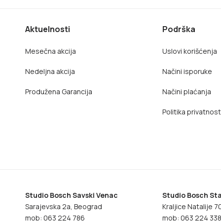
Aktuelnosti
Podrška
Mesečna akcija
Uslovi korišćenja
Nedeljna akcija
Načini isporuke
Produžena Garancija
Načini plaćanja
Politika privatnost
Studio Bosch Savski Venac
Studio Bosch Sta
Sarajevska 2a, Beograd
Kraljice Natalije 
mob: 063 224 786
mob: 063 224 33