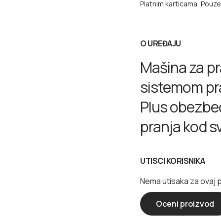
Platnim karticama, Pouz
O UREĐAJU
Mašina za pr
sistemom pr
Plus obezbe
pranja kod 
automatski.
UTISCI KORISNIKA
Nema utisaka za ovaj 
Oceni proizvod