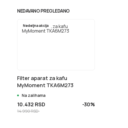
NEDAVANO PREGLEDANO
Nedeljna akcija
Filter aparat za kafu
MyMoment TKA6M273
Na zalihama
10.432 RSD
-30%
14.990 RSD