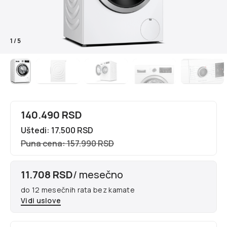
1
/
5
140.490 RSD
Uštedi: 17.500 RSD
Puna cena: 157.990 RSD
11.708 RSD
/ mesečno
do 12 mesečnih rata bez kamate
Vidi uslove