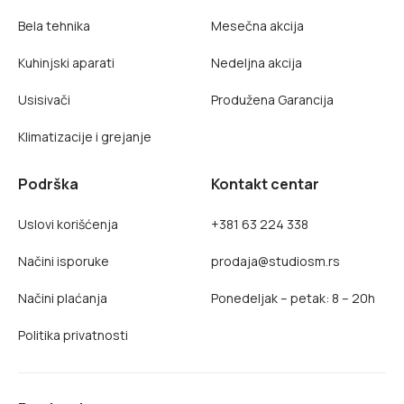
Bela tehnika
Mesečna akcija
Kuhinjski aparati
Nedeljna akcija
Usisivači
Produžena Garancija
Klimatizacije i grejanje
Podrška
Kontakt centar
Uslovi korišćenja
+381 63 224 338
Načini isporuke
prodaja@studiosm.rs
Načini plaćanja
Ponedeljak – petak: 8 – 20h
Politika privatnosti