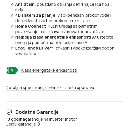
AntiStain:
pouzdano otklanja četiri najčešća tipa
mrlja.
4D sistem za pranje:
visokoefikasni prodor vode i
deterdženta za besprekorne rezultate.
Home Connect:
kućni uređaji sa pametnim
povezivanjem olakšavaju vaš svakodnevni život.
Najbolja klasa energetske efikasnosti A:
uštedite
energiju pomoću najefikasnije klase A.
EcoSilence Drive™:
efikasni i visoko izdržljivi pogon
veš mašine.
Klasa energetske efikasnosti
Detaljna specifikacija
Tehnički crteži i uputstva
Dodatne Garancije
10 godina
garancije na inverter motor
Uslovi garancije