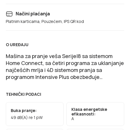
Načini plaćanja
Platnim karticama, Pouzećem, IPS QR kod
O UREĐAJU
Mašina za pranje veša Serije|8 sa sistemom
Home Connect, sa četiri programa za uklanjanje
najčešćih mrlja i 4D sistemom pranja sa
programom Intensive Plus obezbeđuje
besprekorne rezultate pranja kod svakog
punjenja potpuno automatski.
TEHNIČKI PODACI
Klasa energetske
Buka pranje:
efikasnosti:
49 dB(A) re 1 pW
A