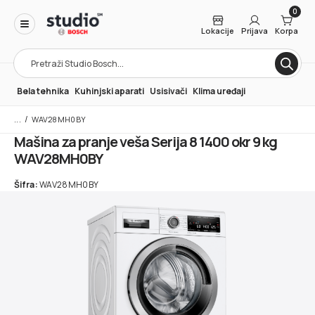
0
Lokacije
Prijava
Korpa
Products
search
Bela tehnika
Kuhinjski aparati
Usisivači
Klima uređaji
/
WAV28MH0BY
Mašina za pranje veša Serija 8 1400 okr 9 kg
WAV28MH0BY
Šifra:
WAV28MH0BY