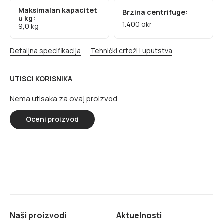
Maksimalan kapacitet
Brzina centrifuge:
u kg:
1.400 okr
9,0 kg
Detaljna specifikacija
Tehnički crteži i uputstva
UTISCI KORISNIKA
Nema utisaka za ovaj proizvod.
Oceni proizvod
Naši proizvodi
Aktuelnosti