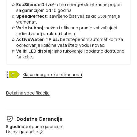
EcoSilence Drive™:
tih i energetski efikasan pogon
sa garancijom od 10 godina.
SpeedPerfect:
savršeno čist veš za do 65% manje
vremena*.
Vario bubanj:
nežno i efikasno pranje zahvaljujući
jedinstvenoj strukturi bubnja.
ActiveWater™ Plus:
bezstepenom automatikom za
određivanje količine veša štedi vodu i novac.
Veliki LED displej:
lako rukovanje i dodatno dostupne
funkcije.
Klasa energetske efikasnosti
Detaljna specifikacija
Dodatne Garancije
5 godina
potpune garancije
Uslovi garancije