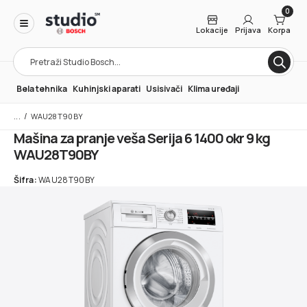
0
Lokacije
Prijava
Korpa
Products
search
Bela tehnika
Kuhinjski aparati
Usisivači
Klima uređaji
/
WAU28T90BY
Mašina za pranje veša Serija 6 1400 okr 9 kg
WAU28T90BY
Šifra:
WAU28T90BY