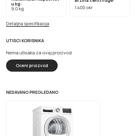
Brzina centrifuge:
u kg:
1.400 okr
9,0 kg
Detaljna specifikacija
UTISCI KORISNIKA
Nema utisaka za ovaj proizvod.
Oceni proizvod
NEDAVANO PREGLEDANO