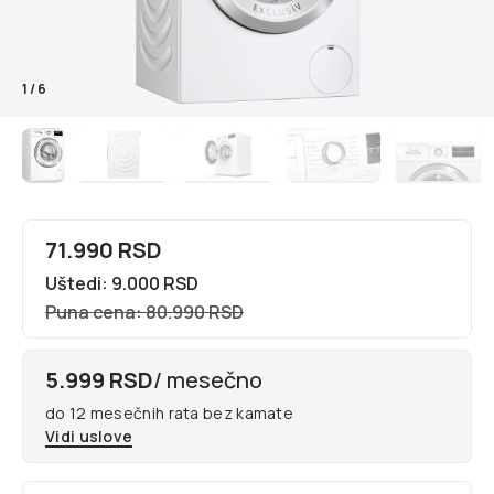
1
/
6
71.990 RSD
Uštedi: 9.000 RSD
Puna cena: 80.990 RSD
5.999 RSD
/ mesečno
do 12 mesečnih rata bez kamate
Vidi uslove