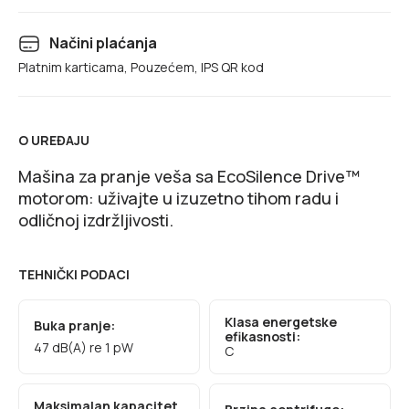
Načini plaćanja
Platnim karticama, Pouzećem, IPS QR kod
O UREĐAJU
Mašina za pranje veša sa EcoSilence Drive™
motorom: uživajte u izuzetno tihom radu i
odličnoj izdržljivosti.
TEHNIČKI PODACI
Klasa energetske
Buka pranje:
efikasnosti:
47 dB(A) re 1 pW
C
Maksimalan kapacitet