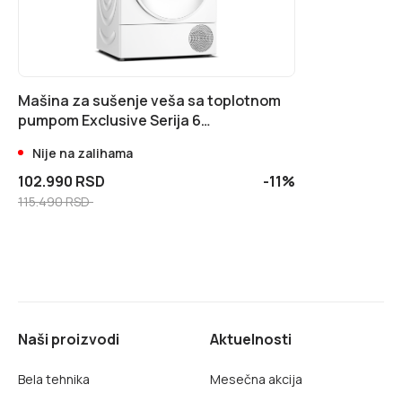
Mašina za sušenje veša sa toplotnom
pumpom Exclusive Serija 6
WQG14590BY
Nije na zalihama
102.990 RSD
-11%
115.490 RSD
Naši proizvodi
Aktuelnosti
Bela tehnika
Mesečna akcija