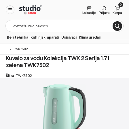
0
Lokacije
Prijava
Korpa
Products
search
Bela tehnika
Kuhinjski aparati
Usisivači
Klima uređaji
/
TWK7502
Kuvalo za vodu Kolekcija TWK 2 Serija 1.7 l
zelena TWK7502
Šifra:
TWK7502