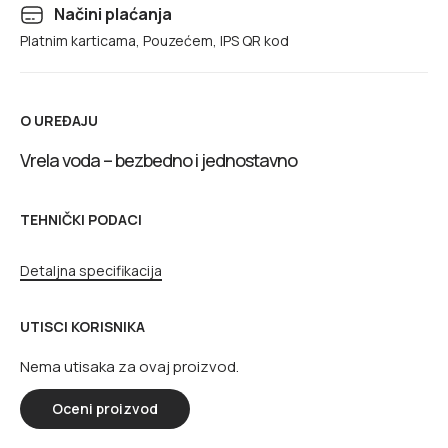
Načini plaćanja
Platnim karticama, Pouzećem, IPS QR kod
O UREĐAJU
Vrela voda – bezbedno i jednostavno
TEHNIČKI PODACI
Detaljna specifikacija
UTISCI KORISNIKA
Nema utisaka za ovaj proizvod.
Oceni proizvod