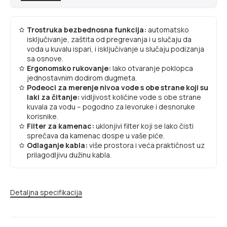
Trostruka bezbednosna funkcija:
automatsko
isključivanje, zaštita od pregrevanja i u slučaju da
voda u kuvalu ispari, i isključivanje u slučaju podizanja
sa osnove.
Ergonomsko rukovanje:
lako otvaranje poklopca
jednostavnim dodirom dugmeta.
Podeoci za merenje nivoa vode s obe strane koji su
laki za čitanje:
vidljivost količine vode s obe strane
kuvala za vodu – pogodno za levoruke i desnoruke
korisnike.
Filter za kamenac:
uklonjivi filter koji se lako čisti
sprečava da kamenac dospe u vaše piće.
Odlaganje kabla:
više prostora i veća praktičnost uz
prilagodljivu dužinu kabla.
Detaljna specifikacija