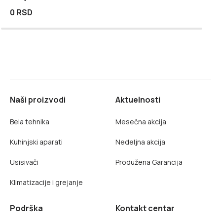
0 RSD
Naši proizvodi
Aktuelnosti
Bela tehnika
Mesečna akcija
Kuhinjski aparati
Nedeljna akcija
Usisivači
Produžena Garancija
Klimatizacije i grejanje
Podrška
Kontakt centar