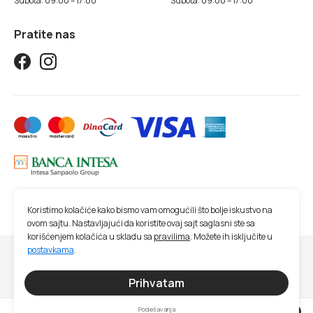
Subota: 09:00 – 17:00
Subota: 09:00 – 17:00
Pratite nas
Koristimo kolačiće kako bismo vam omogućili što bolje iskustvo na
ovom sajtu. Nastavljajući da koristite ovaj sajt saglasni ste sa
korišćenjem kolačića u skladu sa
pravilima
. Možete ih isključite u
postavkama
.
© 2026 Studio SM | Sva prava zadržana.
Sve cene na ovom sajtu iskazane su u dinarima. PDV je uračunat u cenu. Studio
Prihvatam
SM nastoji da bude što precizniji u opisu proizvoda, prikazu slika, trenutnoj
raspoloživosti i ceni proizvoda. Ipak, ne možemo garantovati da su sve navedene
Podešavanja
0