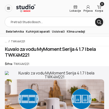
0
Lokacije
Prijava
Korpa
Products
search
Bela tehnika
Kuhinjski aparati
Usisivači
Klima uređaji
/
TWK4M221
Kuvalo za vodu MyMoment Serija 4 1.7 l bela
TWK4M221
Šifra:
TWK4M221