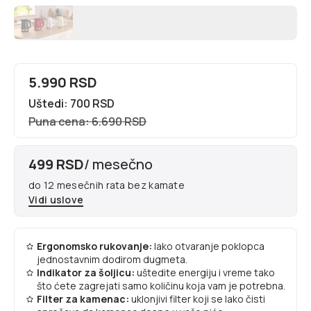
5.990 RSD
Uštedi: 700 RSD
Puna cena: 6.690 RSD
499 RSD
/ mesečno
do 12 mesečnih rata bez kamate
Vidi uslove
Ergonomsko rukovanje:
lako otvaranje poklopca
jednostavnim dodirom dugmeta.
Indikator za šoljicu:
uštedite energiju i vreme tako
što ćete zagrejati samo količinu koja vam je potrebna.
Filter za kamenac:
uklonjivi filter koji se lako čisti