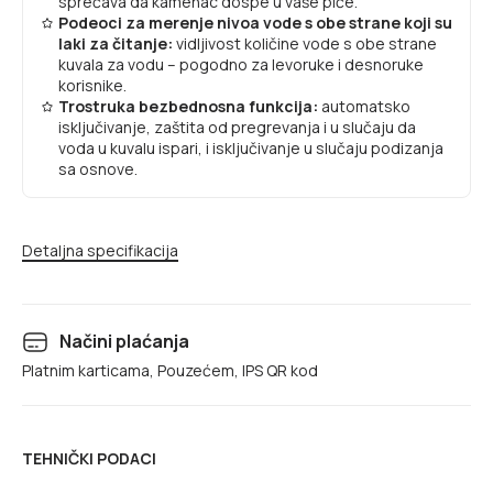
sprečava da kamenac dospe u vaše piće.
Podeoci za merenje nivoa vode s obe strane koji su
laki za čitanje:
vidljivost količine vode s obe strane
kuvala za vodu – pogodno za levoruke i desnoruke
korisnike.
Trostruka bezbednosna funkcija:
automatsko
isključivanje, zaštita od pregrevanja i u slučaju da
voda u kuvalu ispari, i isključivanje u slučaju podizanja
sa osnove.
Detaljna specifikacija
Načini plaćanja
Platnim karticama, Pouzećem, IPS QR kod
TEHNIČKI PODACI