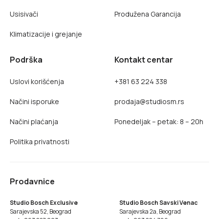
Usisivači
Produžena Garancija
Klimatizacije i grejanje
Podrška
Kontakt centar
Uslovi korišćenja
+381 63 224 338
Načini isporuke
prodaja@studiosm.rs
Načini plaćanja
Ponedeljak – petak: 8 – 20h
Politika privatnosti
Prodavnice
Studio Bosch Exclusive
Studio Bosch Savski Venac
Sarajevska 52, Beograd
Sarajevska 2a, Beograd