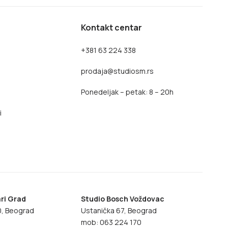
Kontakt centar
+381 63 224 338
prodaja@studiosm.rs
Ponedeljak – petak: 8 – 20h
i
ri Grad
Studio Bosch Voždovac
70, Beograd
Ustanička 67, Beograd
8
mob: 063 224 170