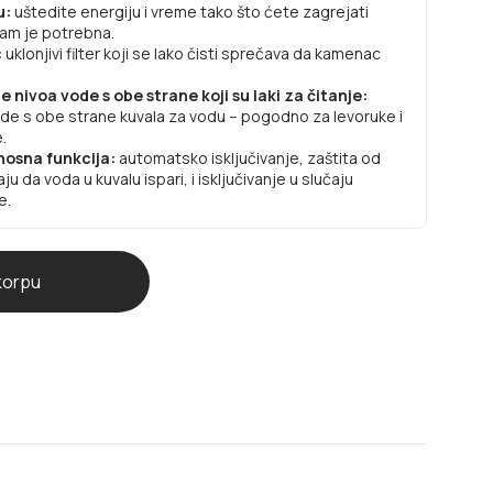
u:
uštedite energiju i vreme tako što ćete zagrejati
vam je potrebna.
:
uklonjivi filter koji se lako čisti sprečava da kamenac
 nivoa vode s obe strane koji su laki za čitanje:
vode s obe strane kuvala za vodu – pogodno za levoruke i
.
nosna funkcija:
automatsko isključivanje, zaštita od
ju da voda u kuvalu ispari, i isključivanje u slučaju
e.