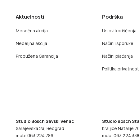
Aktuelnosti
Podrška
Mesečna akcija
Uslovi korišćenja
Nedeljna akcija
Načini isporuke
Produžena Garancija
Načini plaćanja
Politika privatnost
Studio Bosch Savski Venac
Studio Bosch Sta
Sarajevska 2a, Beograd
Kraljice Natalije 
mob: 063 224 786
mob: 063 224 33