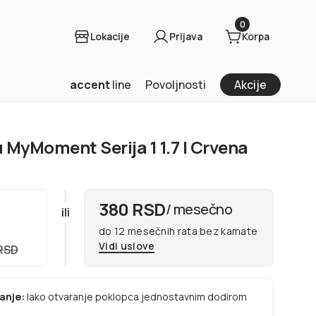
0
Lokacije
Prijava
Korpa
accent
line
Povoljnosti
Akcije
 MyMoment Serija 1 1.7 l Crvena
380 RSD
/ mesečno
ili
do 12 mesečnih rata bez kamate
Vidi uslove
 RSD
anje:
lako otvaranje poklopca jednostavnim dodirom