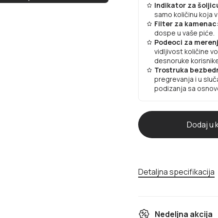
Indikator za šoljic
samo količinu koja 
Filter za kamenac
dospe u vaše piće.
Podeoci za merenje
vidljivost količine 
desnoruke korisnike
Trostruka bezbed
pregrevanja i u sluča
podizanja sa osnov
Detaljna specifikacija
Nedeljna akcija