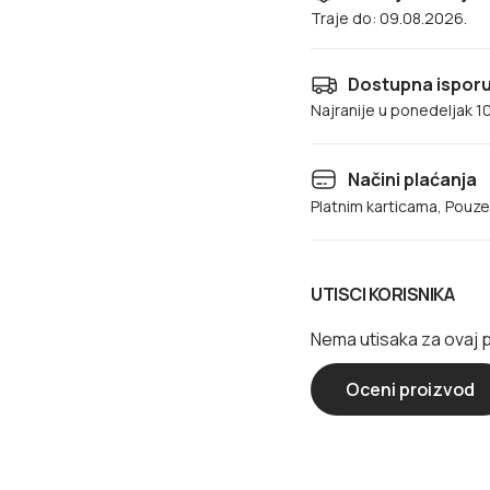
Traje do: 09.08.2026.
Dostupna isporuk
Najranije u ponedeljak 1
Načini plaćanja
Platnim karticama, Pouz
UTISCI KORISNIKA
Nema utisaka za ovaj 
Oceni proizvod