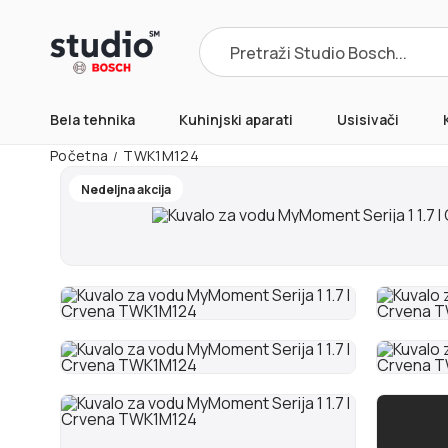
Products
search
Bela tehnika
Kuhinjski aparati
Usisivači
Početna
TWK1M124
/
Nedeljna akcija