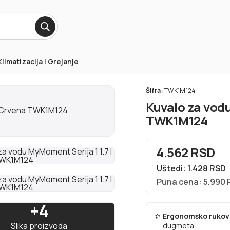
Klimatizacija i Grejanje
Šifra:
TWK1M124
Kuvalo za vodu
TWK1M124
4.562 RSD
Uštedi: 1.428 RSD
Puna cena: 5.990
+4
Ergonomsko rukov
Slika proizvoda
dugmeta.