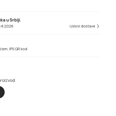
a u Srbiji.
0.8.2026
Uslovi dostave
ećem, IPS QR kod
proizvod.