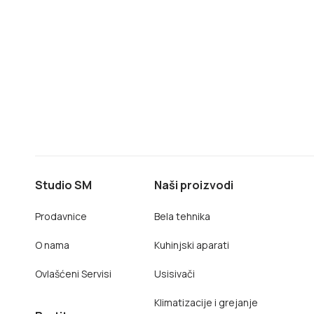
Studio SM
Naši proizvodi
Prodavnice
Bela tehnika
O nama
Kuhinjski aparati
Ovlašćeni Servisi
Usisivači
Klimatizacije i grejanje