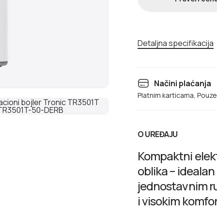
Detaljna specifikacija
Načini plaćanja
Platnim karticama, Pouz
O UREĐAJU
Kompaktni elekt
oblika – idealan
jednostavnim r
i visokim komfo