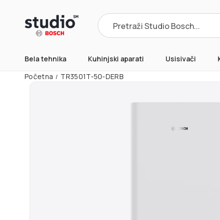
Products
search
Bela tehnika
Kuhinjski aparati
Usisivači
Početna
TR3501T-50-DERB
/