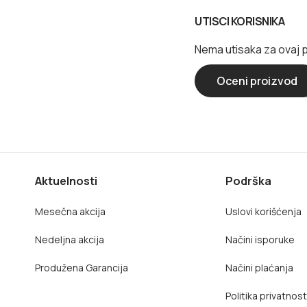
UTISCI KORISNIKA
Nema utisaka za ovaj 
Oceni proizvod
Aktuelnosti
Podrška
Mesečna akcija
Uslovi korišćenja
Nedeljna akcija
Načini isporuke
Produžena Garancija
Načini plaćanja
Politika privatnost