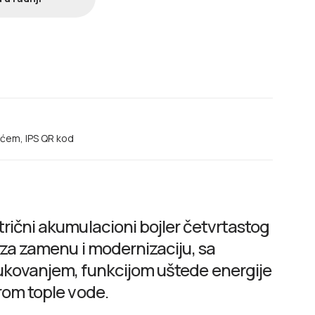
ećem, IPS QR kod
rični akumulacioni bojler četvrtastog
 za zamenu i modernizaciju, sa
ukovanjem, funkcijom uštede energije
rom tople vode.