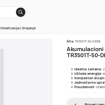
Klimatizacija i Grejanje
Šifra:
TR3501T-50-DERB
Akumulacioni 
TR3501T-50-D
Idealna zamena:
z
Ušteda energije:
e
Kompaktan dizajn
Jednostavno uprav
Pouzdanost:
stabil
Proveri cenu