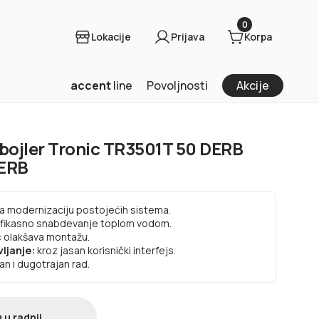
0
Lokacije
Prijava
Korpa
accent
line
Povoljnosti
Akcije
bojler Tronic TR3501T 50 DERB
ERB
a modernizaciju postojećih sistema.
fikasno snabdevanje toplom vodom.
:
olakšava montažu.
ljanje:
kroz jasan korisnički interfejs.
an i dugotrajan rad.
 u radnji