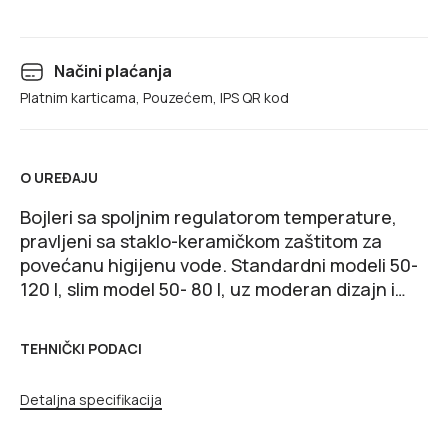
Načini plaćanja
Platnim karticama, Pouzećem, IPS QR kod
O UREĐAJU
Bojleri sa spoljnim regulatorom temperature,
pravljeni sa staklo-keramičkom zaštitom za
povećanu higijenu vode. Standardni modeli 50-
120 l, slim model 50- 80 l, uz moderan dizajn i
jednostavnu montažu.
TEHNIČKI PODACI
Detaljna specifikacija