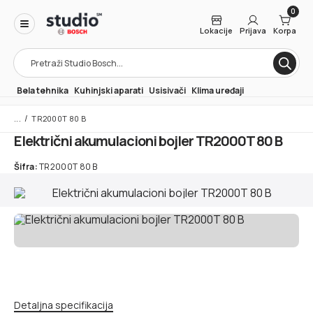
0
Lokacije
Prijava
Korpa
Products
search
Bela tehnika
Kuhinjski aparati
Usisivači
Klima uređaji
/
TR2000T 80 B
Električni akumulacioni bojler TR2000T 80 B
Šifra:
TR2000T 80 B
Detaljna specifikacija