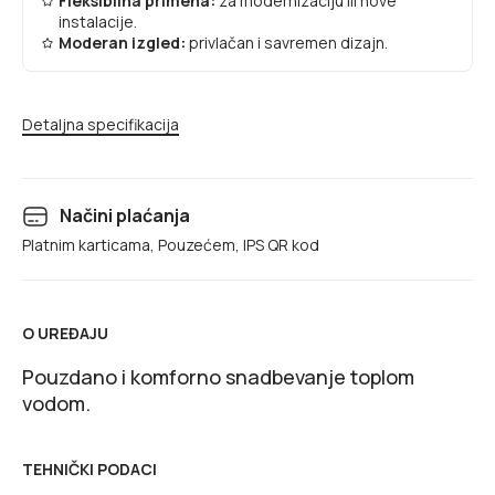
Fleksibilna primena:
za modernizaciju ili nove
instalacije.
Moderan izgled:
privlačan i savremen dizajn.
Detaljna specifikacija
Načini plaćanja
Platnim karticama, Pouzećem, IPS QR kod
O UREĐAJU
Pouzdano i komforno snadbevanje toplom
vodom.
TEHNIČKI PODACI