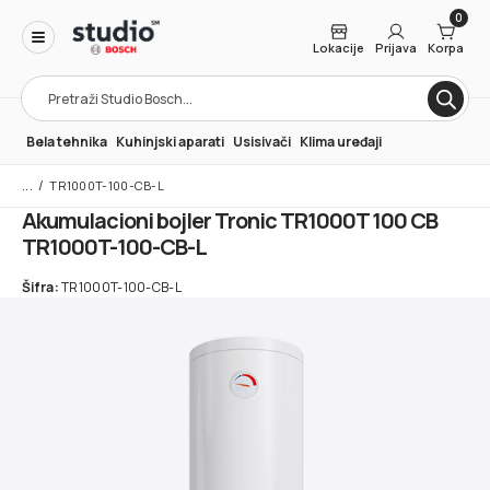
0
Lokacije
Prijava
Korpa
Products
search
Bela tehnika
Kuhinjski aparati
Usisivači
Klima uređaji
/
TR1000T-100-CB-L
Akumulacioni bojler Tronic TR1000T 100 CB
TR1000T-100-CB-L
Šifra:
TR1000T-100-CB-L