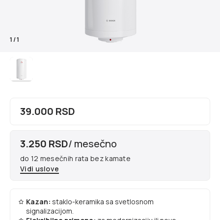
1
/
1
39.000 RSD
3.250 RSD
/ mesečno
do 12 mesečnih rata bez kamate
Vidi uslove
Kazan:
staklo-keramika sa svetlosnom
signalizacijom.