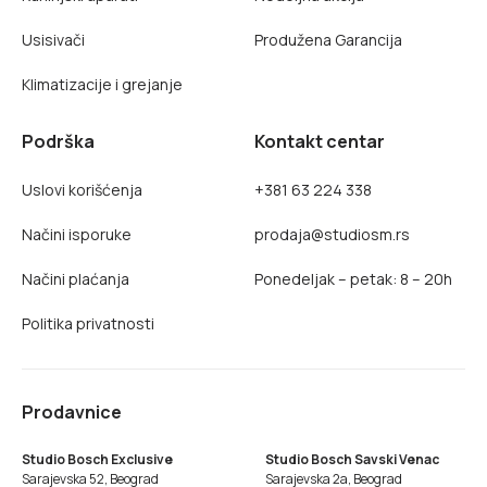
Usisivači
Produžena Garancija
Klimatizacije i grejanje
Podrška
Kontakt centar
Uslovi korišćenja
+381 63 224 338
Načini isporuke
prodaja@studiosm.rs
Načini plaćanja
Ponedeljak – petak: 8 – 20h
Politika privatnosti
Prodavnice
Studio Bosch Exclusive
Studio Bosch Savski Venac
Sarajevska 52, Beograd
Sarajevska 2a, Beograd