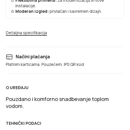
Fleksibilna primena:
za modernizaciju ili nove
instalacije.
Moderan izgled:
privlačan i savremen dizajn.
Detaljna specifikacija
Načini plaćanja
Platnim karticama, Pouzećem, IPS QR kod
O UREĐAJU
Pouzdano i komforno snadbevanje toplom
vodom.
TEHNIČKI PODACI