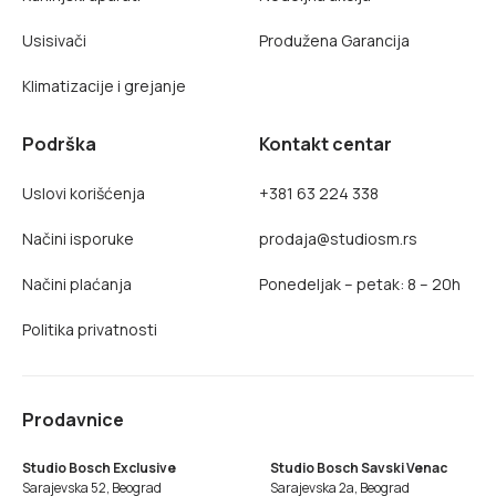
Usisivači
Produžena Garancija
Klimatizacije i grejanje
Podrška
Kontakt centar
Uslovi korišćenja
+381 63 224 338
Načini isporuke
prodaja@studiosm.rs
Načini plaćanja
Ponedeljak – petak: 8 – 20h
Politika privatnosti
Prodavnice
Studio Bosch Exclusive
Studio Bosch Savski Venac
Sarajevska 52, Beograd
Sarajevska 2a, Beograd