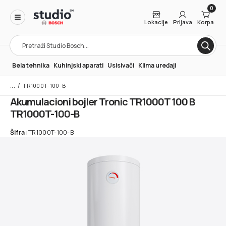
0
Lokacije
Prijava
Korpa
Products
search
Bela tehnika
Kuhinjski aparati
Usisivači
Klima uređaji
/
TR1000T-100-B
Akumulacioni bojler Tronic TR1000T 100 B
TR1000T-100-B
Šifra:
TR1000T-100-B