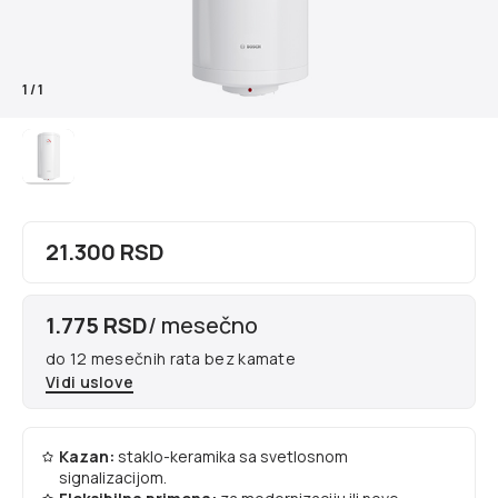
1
/
1
21.300 RSD
1.775 RSD
/ mesečno
do 12 mesečnih rata bez kamate
Vidi uslove
Kazan:
staklo-keramika sa svetlosnom
signalizacijom.