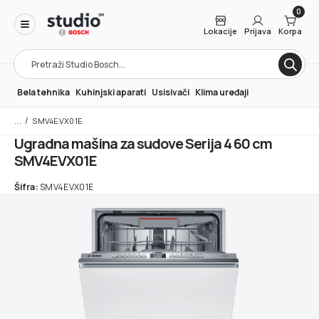
0
Lokacije
Prijava
Korpa
Products
search
Bela tehnika
Kuhinjski aparati
Usisivači
Klima uređaji
/
SMV4EVX01E
Ugradna mašina za sudove Serija 4 60 cm
SMV4EVX01E
Šifra:
SMV4EVX01E