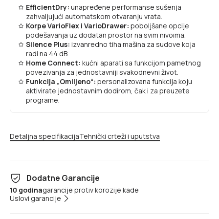
EfficientDry:
unapređene performanse sušenja
zahvaljujući automatskom otvaranju vrata.
Korpe VarioFlex i VarioDrawer:
poboljšane opcije
podešavanja uz dodatan prostor na svim nivoima.
Silence Plus:
izvanredno tiha mašina za sudove koja
radi na 44 dB
Home Connect:
kućni aparati sa funkcijom pametnog
povezivanja za jednostavniji svakodnevni život.
Funkcija „Omiljeno“:
personalizovana funkcija koju
aktivirate jednostavnim dodirom, čak i za preuzete
programe.
Detaljna specifikacija
Tehnički crteži i uputstva
Dodatne Garancije
10 godina
garancije protiv korozije kade
Uslovi garancije