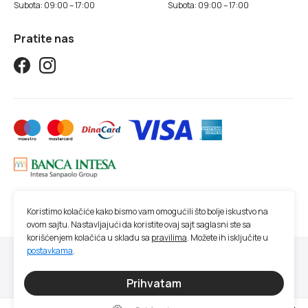
Subota: 09:00 – 17:00
Subota: 09:00 – 17:00
Pratite nas
Koristimo kolačiće kako bismo vam omogućili što bolje iskustvo na
ovom sajtu. Nastavljajući da koristite ovaj sajt saglasni ste sa
korišćenjem kolačića u skladu sa
pravilima
. Možete ih isključite u
postavkama
.
© 2026 Studio SM | Sva prava zadržana.
Sve cene na ovom sajtu iskazane su u dinarima. PDV je uračunat u cenu. Studio
Prihvatam
SM nastoji da bude što precizniji u opisu proizvoda, prikazu slika, trenutnoj
raspoloživosti i ceni proizvoda. Ipak, ne možemo garantovati da su sve navedene