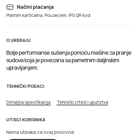
Načini plaćanja
Platnim karticama, Pouzećem, IPS QR kod
O UREĐAJU
Bolje performanse sušenja pomoću mašine za pranje
sudova koja je povezana sa pametnim daljinskim
upravljanjem.
TEHNIČKI PODACI
Detaljna specifikacija
Tehnički crteži i uputstva
UTISCI KORISNIKA
Nema utisaka za ovaj proizvod.