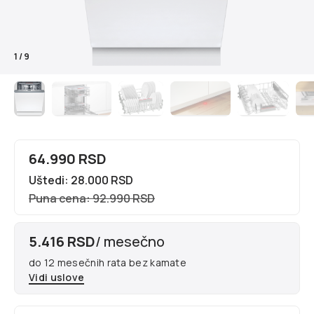
1
/
9
64.990 RSD
Uštedi: 28.000 RSD
Puna cena: 92.990 RSD
5.416 RSD
/ mesečno
do 12 mesečnih rata bez kamate
Vidi uslove