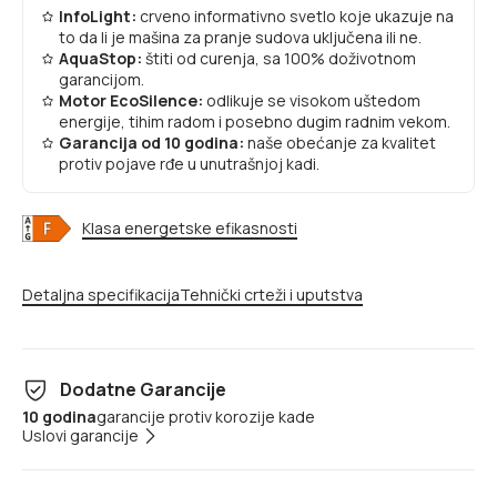
InfoLight:
crveno informativno svetlo koje ukazuje na
to da li je mašina za pranje sudova uključena ili ne.
AquaStop:
štiti od curenja, sa 100% doživotnom
garancijom.
Motor EcoSilence:
odlikuje se visokom uštedom
energije, tihim radom i posebno dugim radnim vekom.
Garancija od 10 godina:
naše obećanje za kvalitet
protiv pojave rđe u unutrašnjoj kadi.
Klasa energetske efikasnosti
Detaljna specifikacija
Tehnički crteži i uputstva
Dodatne Garancije
10 godina
garancije protiv korozije kade
Uslovi garancije