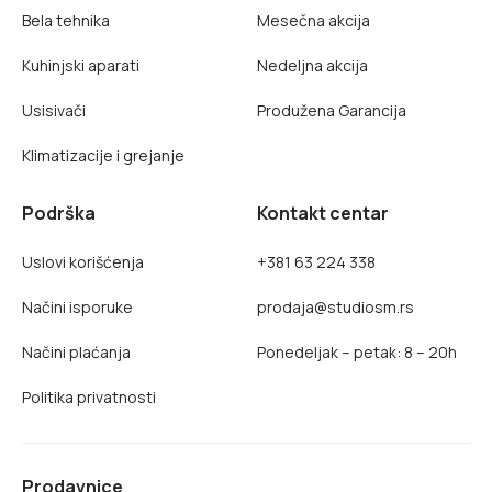
Bela tehnika
Mesečna akcija
Kuhinjski aparati
Nedeljna akcija
Usisivači
Produžena Garancija
Klimatizacije i grejanje
Podrška
Kontakt centar
Uslovi korišćenja
+381 63 224 338
Načini isporuke
prodaja@studiosm.rs
Načini plaćanja
Ponedeljak – petak: 8 – 20h
Politika privatnosti
Prodavnice