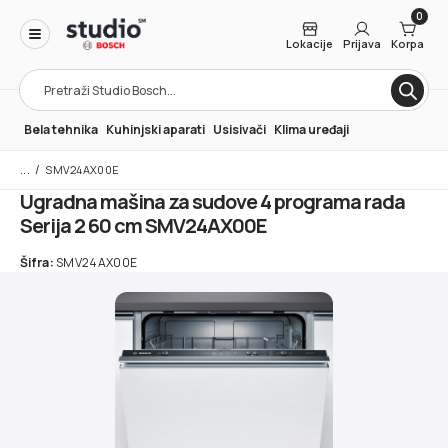
0
Lokacije
Prijava
Korpa
Products
search
Bela tehnika
Kuhinjski aparati
Usisivači
Klima uređaji
/
SMV24AX00E
Ugradna mašina za sudove 4 programa rada
Serija 2 60 cm SMV24AX00E
Šifra:
SMV24AX00E