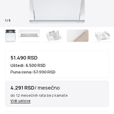
1
/
5
51.490 RSD
Uštedi: 6.500 RSD
Puna cena: 57.990 RSD
4.291 RSD
/ mesečno
do 12 mesečnih rata bez kamate
Vidi uslove