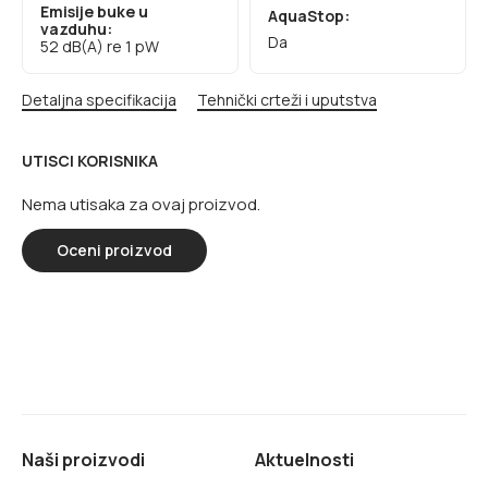
Emisije buke u
AquaStop:
vazduhu:
Da
52 dB(A) re 1 pW
Detaljna specifikacija
Tehnički crteži i uputstva
UTISCI KORISNIKA
Nema utisaka za ovaj proizvod.
Oceni proizvod
Naši proizvodi
Aktuelnosti