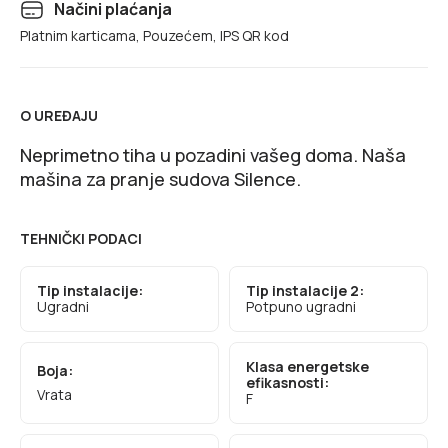
Načini plaćanja
Platnim karticama, Pouzećem, IPS QR kod
O UREĐAJU
Neprimetno tiha u pozadini vašeg doma. Naša
mašina za pranje sudova Silence.
TEHNIČKI PODACI
Tip instalacije:
Tip instalacije 2:
Ugradni
Potpuno ugradni
Klasa energetske
Boja:
efikasnosti:
Vrata
F