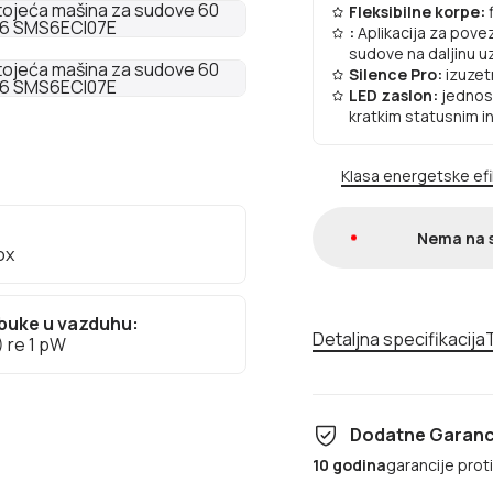
Fleksibilne korpe:
:
Aplikacija za pove
sudove na daljinu u
Silence Pro:
izuzet
LED zaslon:
jednos
kratkim statusnim i
Klasa energetske ef
Nema na 
ox
 buke u vazduhu:
Detaljna specifikacija
T
 re 1 pW
Dodatne Garanc
10 godina
garancije prot