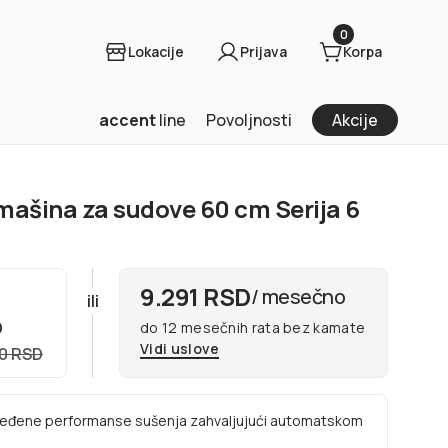
0
Lokacije
Prijava
Korpa
accent
line
Povoljnosti
Akcije
ašina za sudove 60 cm Serija 6
9.291 RSD
/ mesečno
ili
D
do 12 mesečnih rata bez kamate
Vidi uslove
90 RSD
eđene performanse sušenja zahvaljujući automatskom