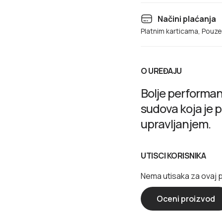
Načini plaćanja
Platnim karticama, Pouz
O UREĐAJU
Bolje performa
sudova koja je 
upravljanjem.
UTISCI KORISNIKA
Nema utisaka za ovaj 
Oceni proizvod