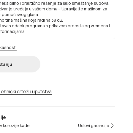
fleksibilno i praktično rešenje za lako smeštanje sudova.
zivanje uređaja u vašem domu – Upravljajte mašinom za
z pomoć svog glasa.
no tiha mašina koja radi na 38 dB.
tavan odabir programa s prikazom preostalog vremena i
nformacijama.
ikasnosti
stanju
ehnički crteži i uputstva
ije
iv korozije kade
Uslovi garancije