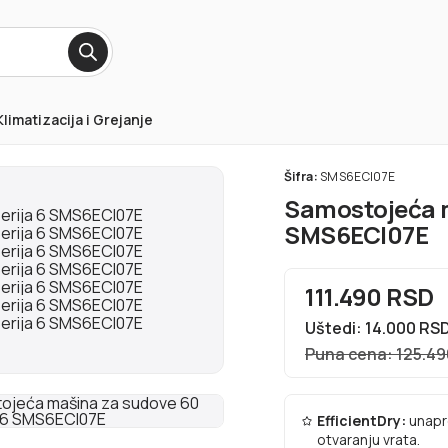
Klimatizacija i Grejanje
Šifra:
SMS6ECI07E
Samostojeća m
SMS6ECI07E
111.490 RSD
Uštedi: 14.000 RS
Puna cena: 125.4
EfficientDry:
unapr
otvaranju vrata.