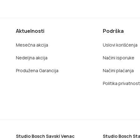
Aktuelnosti
Podrška
Mesečna akcija
Uslovi korišćenja
Nedeljna akcija
Načini isporuke
Produžena Garancija
Načini plaćanja
Politika privatnost
Studio Bosch Savski Venac
Studio Bosch Sta