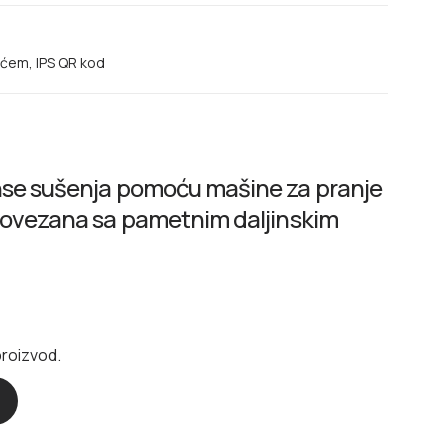
ećem, IPS QR kod
nse sušenja pomoću mašine za pranje
povezana sa pametnim daljinskim
proizvod.