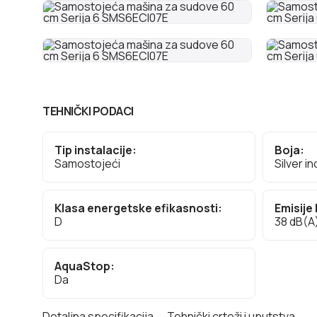
TEHNIČKI PODACI
Tip instalacije:
Boja:
Samostojeći
Silver in
Klasa energetske efikasnosti:
Emisije
D
38 dB(A)
AquaStop:
Da
Detaljna specifikacija
Tehnički crteži i uputstva