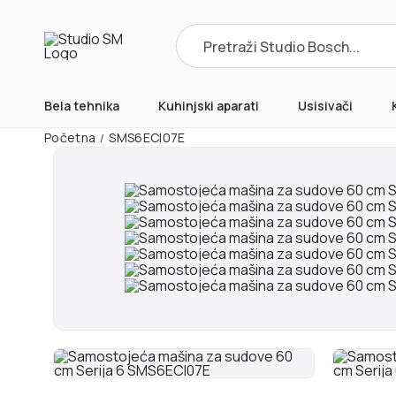
Products
search
Bela tehnika
Kuhinjski aparati
Usisivači
Početna
SMS6ECI07E
/