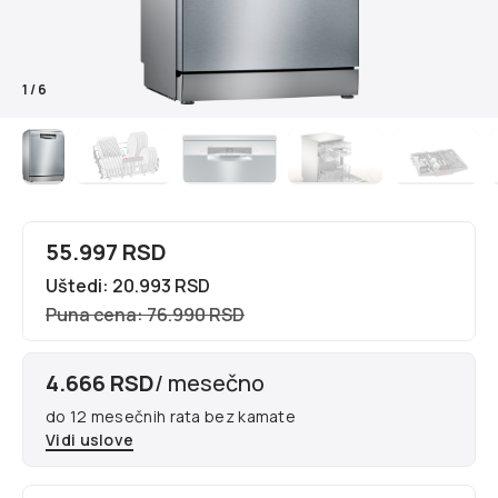
1
/
6
55.997 RSD
Uštedi: 20.993 RSD
Puna cena: 76.990 RSD
4.666 RSD
/ mesečno
do 12 mesečnih rata bez kamate
Vidi uslove