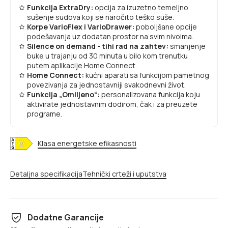
Funkcija ExtraDry:
opcija za izuzetno temeljno
sušenje sudova koji se naročito teško suše.
Korpe VarioFlex i VarioDrawer:
poboljšane opcije
podešavanja uz dodatan prostor na svim nivoima.
Silence on demand - tihi rad na zahtev:
smanjenje
buke u trajanju od 30 minuta u bilo kom trenutku
putem aplikacije Home Connect.
Home Connect:
kućni aparati sa funkcijom pametnog
povezivanja za jednostavniji svakodnevni život.
Funkcija „Omiljeno“:
personalizovana funkcija koju
aktivirate jednostavnim dodirom, čak i za preuzete
programe.
Klasa energetske efikasnosti
Detaljna specifikacija
Tehnički crteži i uputstva
Dodatne Garancije