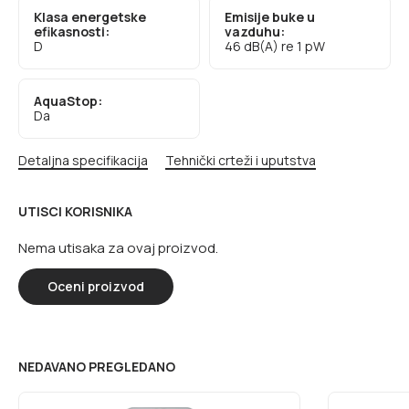
Klasa energetske
Emisije buke u
efikasnosti:
vazduhu:
D
46 dB(A) re 1 pW
AquaStop:
Da
Detaljna specifikacija
Tehnički crteži i uputstva
UTISCI KORISNIKA
Nema utisaka za ovaj proizvod.
Oceni proizvod
NEDAVANO PREGLEDANO