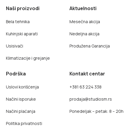
Naši proizvodi
Aktuelnosti
Bela tehnika
Mesečna akcija
Kuhinjski aparati
Nedeljna akcija
Usisivači
Produžena Garancija
Klimatizacije i grejanje
Podrška
Kontakt centar
Uslovi korišćenja
+381 63 224 338
Načini isporuke
prodaja@studiosm.rs
Načini plaćanja
Ponedeljak – petak: 8 – 20h
Politika privatnosti