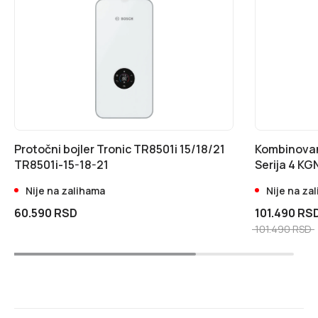
Protočni bojler Tronic TR8501i 15/18/21
Kombinovan
TR8501i-15-18-21
Serija 4 K
Nije na zalihama
Nije na za
60.590 RSD
101.490 RS
101.490 RSD