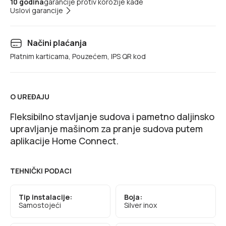
10 godina
garancije protiv korozije kade
Uslovi garancije
Načini plaćanja
Platnim karticama, Pouzećem, IPS QR kod
O UREĐAJU
Fleksibilno stavljanje sudova i pametno daljinsko
upravljanje mašinom za pranje sudova putem
aplikacije Home Connect.
TEHNIČKI PODACI
Tip instalacije:
Boja:
Samostojeći
Silver inox