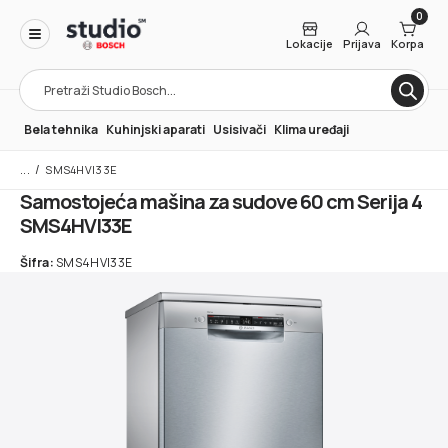
0
Lokacije
Prijava
Korpa
Products
search
Bela tehnika
Kuhinjski aparati
Usisivači
Klima uređaji
/
SMS4HVI33E
Samostojeća mašina za sudove 60 cm Serija 4
SMS4HVI33E
Šifra:
SMS4HVI33E