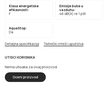
Klasa energetske
Emisije buke u
efikasnosti:
vazduhu:
F
46 dB(A) re 1 pW
AquaStop:
Da
Detaljna specifikacija
Tehnički crteži i uputstva
UTISCI KORISNIKA
Nema utisaka za ovaj proizvod.
Oceni proizvod