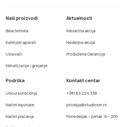
Naši proizvodi
Aktuelnosti
Bela tehnika
Mesečna akcija
Kuhinjski aparati
Nedeljna akcija
Usisivači
Produžena Garancija
Klimatizacije i grejanje
Podrška
Kontakt centar
Uslovi korišćenja
+381 63 224 338
Načini isporuke
prodaja@studiosm.rs
Načini plaćanja
Ponedeljak – petak: 8 – 20h