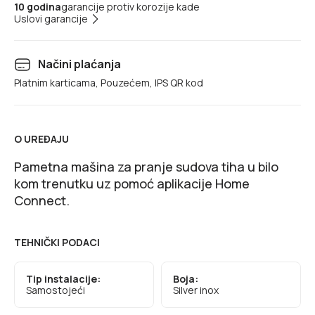
10 godina
garancije protiv korozije kade
Uslovi garancije
Načini plaćanja
Platnim karticama, Pouzećem, IPS QR kod
O UREĐAJU
Pametna mašina za pranje sudova tiha u bilo
kom trenutku uz pomoć aplikacije Home
Connect.
TEHNIČKI PODACI
Tip instalacije:
Boja:
Samostojeći
Silver inox