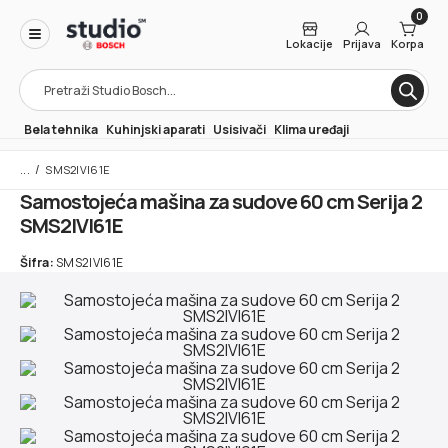
0
Lokacije
Prijava
Korpa
Products
search
Bela tehnika
Kuhinjski aparati
Usisivači
Klima uređaji
/
SMS2IVI61E
Samostojeća mašina za sudove 60 cm Serija 2
SMS2IVI61E
Šifra:
SMS2IVI61E