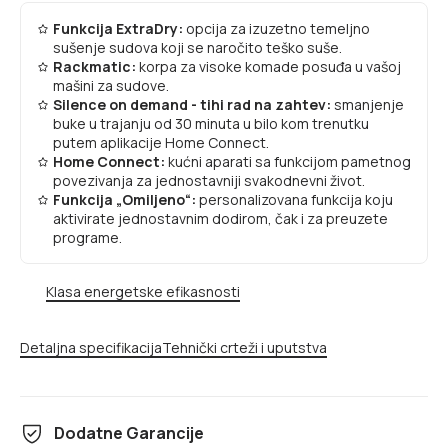
Funkcija ExtraDry:
opcija za izuzetno temeljno
sušenje sudova koji se naročito teško suše.
Rackmatic:
korpa za visoke komade posuđa u vašoj
mašini za sudove.
Silence on demand - tihi rad na zahtev:
smanjenje
buke u trajanju od 30 minuta u bilo kom trenutku
putem aplikacije Home Connect.
Home Connect:
kućni aparati sa funkcijom pametnog
povezivanja za jednostavniji svakodnevni život.
Funkcija „Omiljeno“:
personalizovana funkcija koju
aktivirate jednostavnim dodirom, čak i za preuzete
programe.
Klasa energetske efikasnosti
Detaljna specifikacija
Tehnički crteži i uputstva
Dodatne Garancije