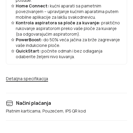
posuđe.
Home Connect:
kućni aparati sa pametnim
povezivanjem – upravljanje kućnim aparatima putem
mobilne aplikacije za lakšu svakodnevicu.
Kontrola aspiratora sa ploče za kuvanje:
praktično
rukovanje aspiratorom preko vaše ploče za kuvanje
(sa odgovarajućim aspiratorom).
PowerBoost:
do 50% veća jačina za brže zagrevanje
vaše indukcione ploče.
QuickStart:
počnite odmah i bez odlaganja
odaberite željeni nivo kuvanja.
Detaljna specifikacija
Načini plaćanja
Platnim karticama, Pouzećem, IPS QR kod