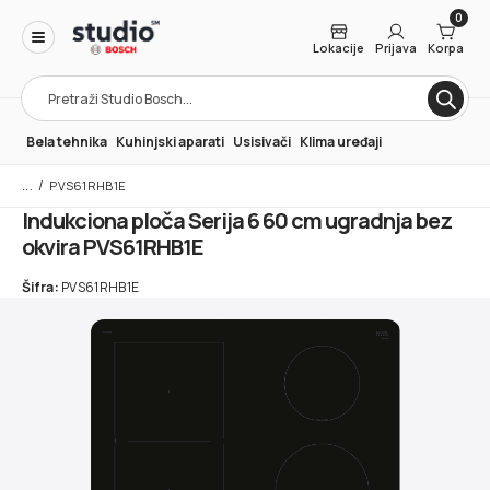
0
Lokacije
Prijava
Korpa
Products
search
Bela tehnika
Kuhinjski aparati
Usisivači
Klima uređaji
/
PVS61RHB1E
Indukciona ploča Serija 6 60 cm ugradnja bez
okvira PVS61RHB1E
Šifra:
PVS61RHB1E