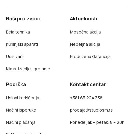
Naši proizvodi
Aktuelnosti
Bela tehnika
Mesečna akcija
Kuhinjski aparati
Nedeljna akcija
Usisivači
Produžena Garancija
Klimatizacije i grejanje
Podrška
Kontakt centar
Uslovi korišćenja
+381 63 224 338
Načini isporuke
prodaja@studiosm.rs
Načini plaćanja
Ponedeljak – petak: 8 – 20h