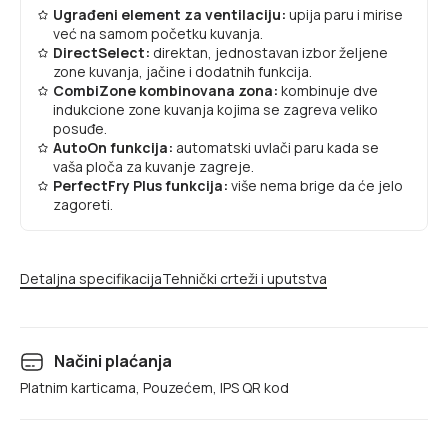
Ugrađeni element za ventilaciju:
upija paru i mirise
već na samom početku kuvanja.
DirectSelect:
direktan, jednostavan izbor željene
zone kuvanja, jačine i dodatnih funkcija.
CombiZone kombinovana zona:
kombinuje dve
indukcione zone kuvanja kojima se zagreva veliko
posuđe.
AutoOn funkcija:
automatski uvlači paru kada se
vaša ploča za kuvanje zagreje.
PerfectFry Plus funkcija:
više nema brige da će jelo
zagoreti.
Detaljna specifikacija
Tehnički crteži i uputstva
Načini plaćanja
Platnim karticama, Pouzećem, IPS QR kod