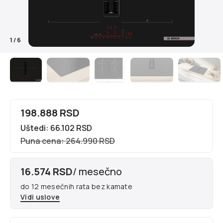
1
/
6
198.888 RSD
Uštedi: 66.102 RSD
Puna cena: 264.990 RSD
16.574 RSD
/ mesečno
do 12 mesečnih rata bez kamate
Vidi uslove