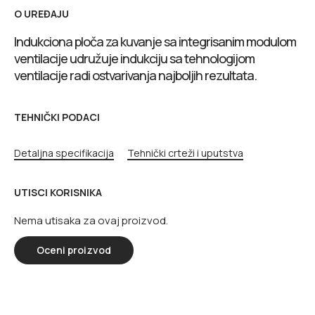
O UREĐAJU
Indukciona ploča za kuvanje sa integrisanim modulom
ventilacije udružuje indukciju sa tehnologijom
ventilacije radi ostvarivanja najboljih rezultata.
TEHNIČKI PODACI
Detaljna specifikacija
Tehnički crteži i uputstva
UTISCI KORISNIKA
Nema utisaka za ovaj proizvod.
Oceni proizvod