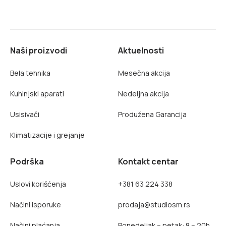
Naši proizvodi
Aktuelnosti
Bela tehnika
Mesečna akcija
Kuhinjski aparati
Nedeljna akcija
Usisivači
Produžena Garancija
Klimatizacije i grejanje
Podrška
Kontakt centar
Uslovi korišćenja
+381 63 224 338
Načini isporuke
prodaja@studiosm.rs
Načini plaćanja
Ponedeljak – petak: 8 – 20h