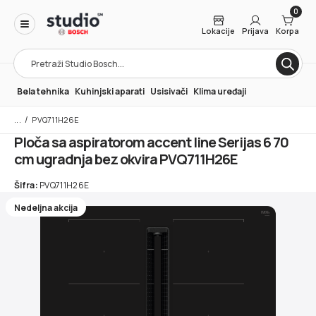
0
Lokacije
Prijava
Korpa
Products
search
Bela tehnika
Kuhinjski aparati
Usisivači
Klima uređaji
/
PVQ711H26E
Ploča sa aspiratorom accent line Serijas 6 70
cm ugradnja bez okvira PVQ711H26E
Šifra:
PVQ711H26E
Nedeljna akcija