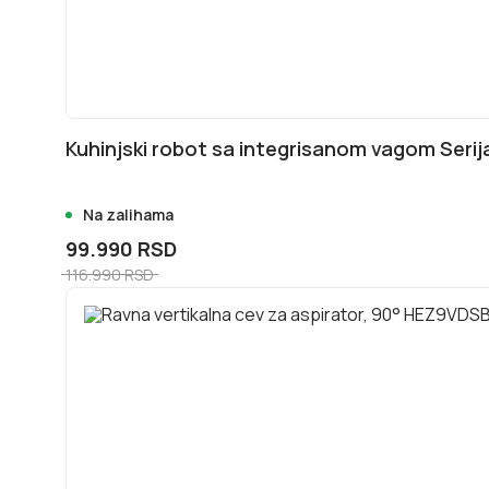
Kuhinjski robot sa integrisanom vagom Ser
Na zalihama
99.990 RSD
116.990 RSD