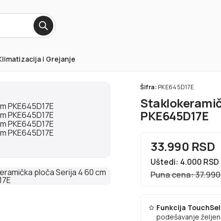
Klimatizacija i Grejanje
Šifra:
PKE645D17E
Staklokeramič
PKE645D17E
33.990 RSD
Uštedi: 4.000 RSD
Puna cena: 37.99
Funkcija TouchSe
podešavanje željen