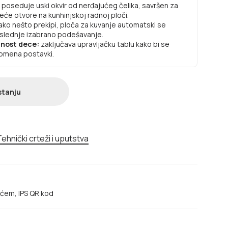
 poseduje uski okvir od nerđajućeg čelika, savršen za
eće otvore na kunhinjskoj radnoj ploči.
ako nešto prekipi, ploča za kuvanje automatski se
poslednje izabrano podešavanje.
dnost dece:
zaključava upravljačku tablu kako bi se
romena postavki.
stanju
ehnički crteži i uputstva
ećem, IPS QR kod