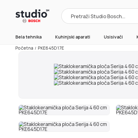
Nedeljna akcija
Products
search
Bela tehnika
Kuhinjski aparati
Usisivači
Početna
PKE645D17E
/