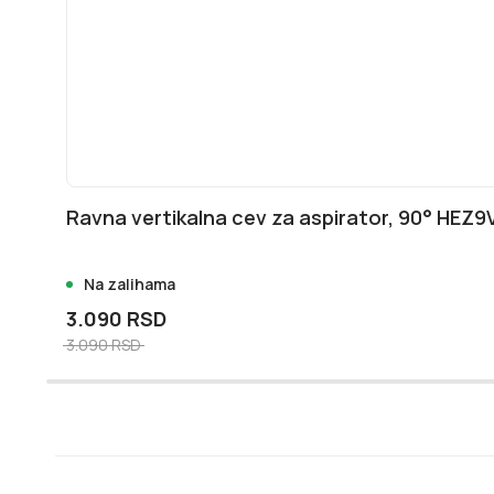
Ravna vertikalna cev za aspirator, 90° HEZ
Na zalihama
3.090 RSD
3.090 RSD