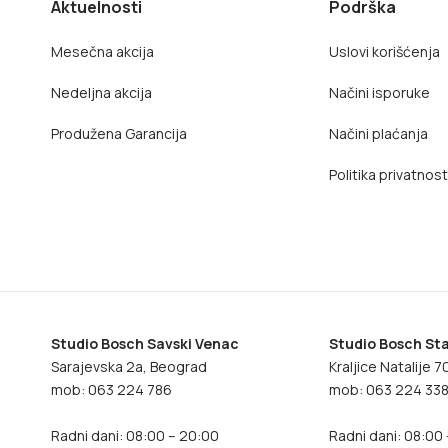
Aktuelnosti
Podrška
Mesečna akcija
Uslovi korišćenja
Nedeljna akcija
Načini isporuke
Produžena Garancija
Načini plaćanja
Politika privatnost
Studio Bosch Savski Venac
Studio Bosch Sta
Sarajevska 2a, Beograd
Kraljice Natalije 
mob: 063 224 786
mob: 063 224 33
Radni dani: 08:00 – 20:00
Radni dani: 08:00