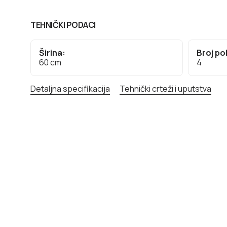
TEHNIČKI PODACI
Širina:
Broj po
60 cm
4
Detaljna specifikacija
Tehnički crteži i uputstva