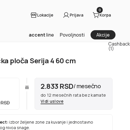
0
Lokacije
Prijava
Korpa
accent
line
Povoljnosti
Akcije
ka ploča Serija 4 60 cm
2.833 RSD
/ mesečno
ili
do 12 mesečnih rata bez kamate
Vidi uslove
0 RSD
lect:
izbor željene zone za kuvanje i jednostavno
og nivoa snage.