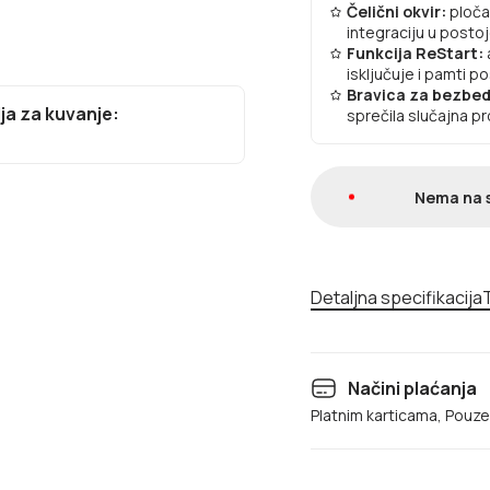
Čelični okvir:
ploča
integraciju u postoj
Funkcija ReStart:
isključuje i pamti 
Bravica za bezbe
lja za kuvanje:
sprečila slučajna p
Nema na 
Detaljna specifikacija
T
Načini plaćanja
Platnim karticama, Pouz