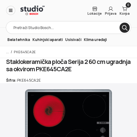
0
Lokacije
Prijava
Korpa
Products
search
Bela tehnika
Kuhinjski aparati
Usisivači
Klima uređaji
/
PKE645CA2E
Staklokeramička ploča Serija 2 60 cm ugradnja
sa okvirom PKE645CA2E
Šifra:
PKE645CA2E