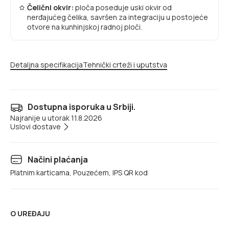
Čelični okvir:
ploča poseduje uski okvir od
nerđajućeg čelika, savršen za integraciju u postojeće
otvore na kunhinjskoj radnoj ploči.
Detaljna specifikacija
Tehnički crteži i uputstva
Dostupna isporuka u Srbiji.
Najranije u utorak 11.8.2026
Uslovi dostave
Načini plaćanja
Platnim karticama, Pouzećem, IPS QR kod
O UREĐAJU