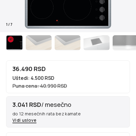
1
/
7
36.490 RSD
Uštedi: 4.500 RSD
Puna cena: 40.990 RSD
3.041 RSD
/ mesečno
do 12 mesečnih rata bez kamate
Vidi uslove