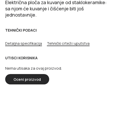
Električna ploča za kuvanje od staklokeramike:
sa njom će kuvanje i čišćenje biti još
jednostavnije.
TEHNIČKI PODACI
Detaljna specifikacija
Tehnički crteži i uputstva
UTISCI KORISNIKA
Nema utisaka za ovaj proizvod.
Oceni proizvod