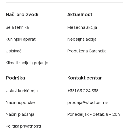
Naši proizvodi
Aktuelnosti
Bela tehnika
Mesečna akcija
Kuhinjski aparati
Nedeljna akcija
Usisivači
Produžena Garancija
Klimatizacije i grejanje
Podrška
Kontakt centar
Uslovi korišćenja
+381 63 224 338
Načini isporuke
prodaja@studiosm.rs
Načini plaćanja
Ponedeljak – petak: 8 – 20h
Politika privatnosti