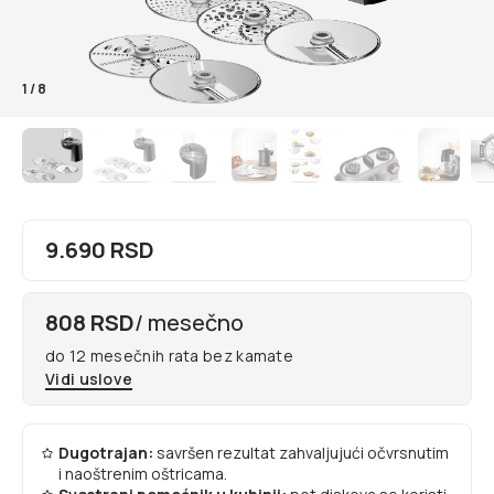
1
/
8
9.690 RSD
808 RSD
/ mesečno
do 12 mesečnih rata bez kamate
Vidi uslove
Dugotrajan:
savršen rezultat zahvaljujući očvrsnutim
i naoštrenim oštricama.