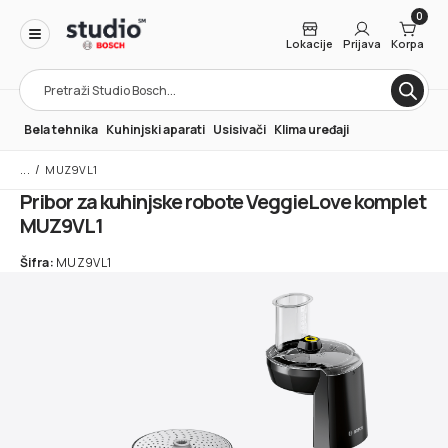
0
Lokacije
Prijava
Korpa
Products
search
Bela tehnika
Kuhinjski aparati
Usisivači
Klima uređaji
/
MUZ9VL1
Pribor za kuhinjske robote VeggieLove komplet
MUZ9VL1
Šifra:
MUZ9VL1