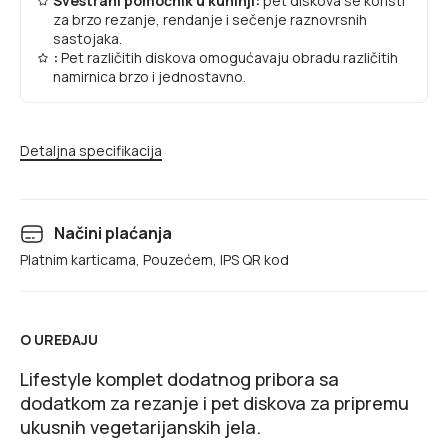
Svestrani pomoćnik u kuhinji:
pet diskova se koristi
za brzo rezanje, rendanje i sečenje raznovrsnih
sastojaka.
:
Pet različitih diskova omogućavaju obradu različitih
namirnica brzo i jednostavno.
Detaljna specifikacija
Načini plaćanja
Platnim karticama, Pouzećem, IPS QR kod
O UREĐAJU
Lifestyle komplet dodatnog pribora sa
dodatkom za rezanje i pet diskova za pripremu
ukusnih vegetarijanskih jela.