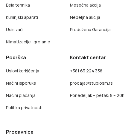
Bela tehnika
Mesečna akcija
Kuhinjski aparati
Nedeljna akcija
Usisivači
Produžena Garancija
Klimatizacije i grejanje
Podrška
Kontakt centar
Uslovi korišćenja
+381 63 224 338
Načini isporuke
prodaja@studiosm.rs
Načini plaćanja
Ponedeljak – petak: 8 – 20h
Politika privatnosti
Prodavnice