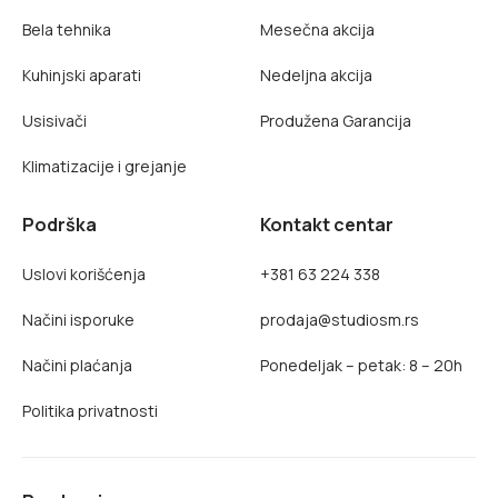
Bela tehnika
Mesečna akcija
Kuhinjski aparati
Nedeljna akcija
Usisivači
Produžena Garancija
Klimatizacije i grejanje
Podrška
Kontakt centar
Uslovi korišćenja
+381 63 224 338
Načini isporuke
prodaja@studiosm.rs
Načini plaćanja
Ponedeljak – petak: 8 – 20h
Politika privatnosti