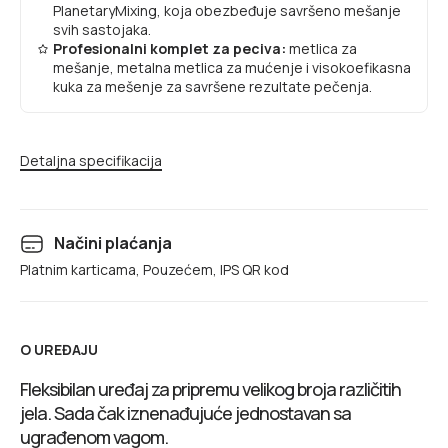
PlanetaryMixing, koja obezbeđuje savršeno mešanje
svih sastojaka.
Profesionalni komplet za peciva:
metlica za
mešanje, metalna metlica za mućenje i visokoefikasna
kuka za mešenje za savršene rezultate pečenja.
Detaljna specifikacija
Načini plaćanja
Platnim karticama, Pouzećem, IPS QR kod
O UREĐAJU
Fleksibilan uređaj za pripremu velikog broja različitih
jela. Sada čak iznenađujuće jednostavan sa
ugrađenom vagom.