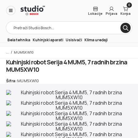
0
Lokacije
Prijava
Korpa
Products
search
Bela tehnika
Kuhinjski aparati
Usisivači
Klima uređaji
/
MUM5XW10
Kuhinjski robot Serija 4 MUM5, 7 radnih brzina
MUM5XW10
Šifra:
MUM5XW10