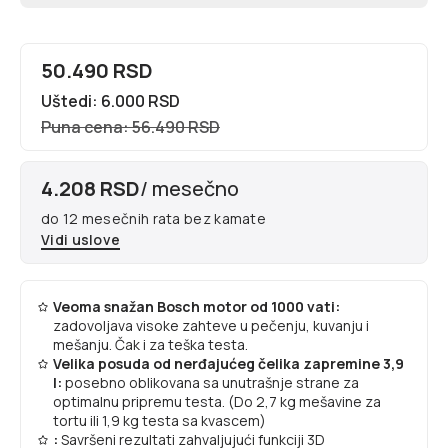
50.490 RSD
Uštedi: 6.000 RSD
Puna cena: 56.490 RSD
4.208 RSD
/ mesečno
do 12 mesečnih rata bez kamate
Vidi uslove
Veoma snažan Bosch motor od 1000 vati:
zadovoljava visoke zahteve u pečenju, kuvanju i
mešanju. Čak i za teška testa.
Velika posuda od nerđajućeg čelika zapremine 3,9
l:
posebno oblikovana sa unutrašnje strane za
optimalnu pripremu testa. (Do 2,7 kg mešavine za
tortu ili 1,9 kg testa sa kvascem)
:
Savršeni rezultati zahvaljujući funkciji 3D