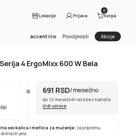
0
Lokacije
Prijava
Korpa
accent
line
Povoljnosti
Akcije
Serija 4 ErgoMixx 600 W Bela
691 RSD
/ mesečno
ili
do 12 mesečnih rata bez kamate
Vidi uslove
RSD
lna seckalica i metlica za mućenje:
za pripremu
 domaćih jela.