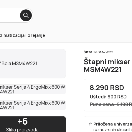
Klimatizacija i Grejanje
Šifra:
MSM4W221
Štapni mikser 
MSM4W221
8.290 RSD
Uštedi: 900 RSD
Puna cena: 9.190 
+6
Priložena univerza
Slika proizvoda
raznovrsnih ukusnih