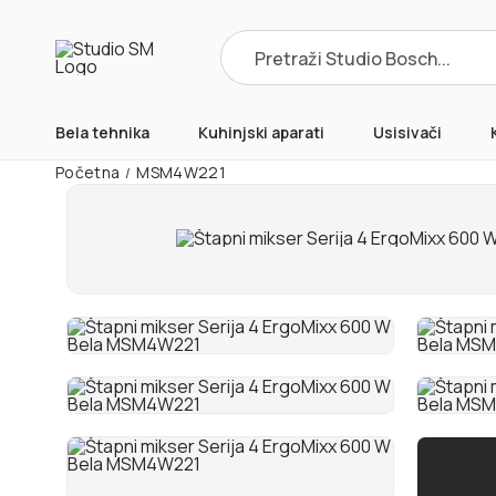
Products
search
Bela tehnika
Kuhinjski aparati
Usisivači
Početna
MSM4W221
/