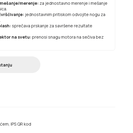
a mešanje/merenje:
za jednostavno merenje i mešanje
ica.
vršćivanje:
jednostavnim pritiskom odvojite nogu za
.
plash:
sprečava prskanje za savršene rezultate
ektor na svetu:
prenosi snagu motora na sečiva bez
stanju
ećem, IPS QR kod