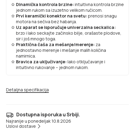
Dinamička kontrola brzine:
intuitivna kontrola brzine
jednom rukom sa izuzetno velikom ručicom.
Prvi keramički konektor na svetu:
prenosi snagu
motora na sečiva bez habanja.
Uz aparat se isporučuje univerzalna seckalica:
brzo i lako seckajte začinsko bilje, orašaste plodove,
sir i još mnogo toga.
Praktična čaša za mešanje/merenje:
za
jednostavno merenje i mešanje malih količina
namirnica.
Bravica za uključivanje:
lako otključavanje i
intuitivno rukovanje – jednom rukom.
Detaljna specifikacija
Dostupna isporuka u Srbiji.
Najranije u ponedeljak 10.8.2026
Uslovi dostave