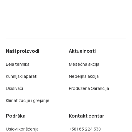
Naši proizvodi
Aktuelnosti
Bela tehnika
Mesečna akcija
Kuhinjski aparati
Nedeljna akcija
Usisivači
Produžena Garancija
Klimatizacije i grejanje
Podrška
Kontakt centar
Uslovi korišćenja
+381 63 224 338