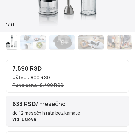
1
/
21
7.590 RSD
Uštedi: 900 RSD
Puna cena: 8.490 RSD
633 RSD
/ mesečno
do 12 mesečnih rata bez kamate
Vidi uslove