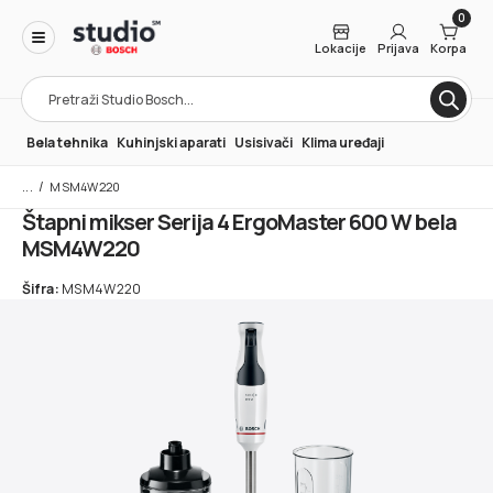
0
Lokacije
Prijava
Korpa
Products
search
Bela tehnika
Kuhinjski aparati
Usisivači
Klima uređaji
/
MSM4W220
Štapni mikser Serija 4 ErgoMaster 600 W bela
MSM4W220
Šifra:
MSM4W220