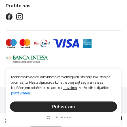
Pratite nas
Koristimo kolačiće kako bismo vam omogućili što bolje iskustvo na
ovom sajtu. Nastavljajući da koristite ovaj sajt saglasni ste sa
korišćenjem kolačića u skladu sa
pravilima
. Možete ih isključite u
postavkama
.
© 2026 Studio SM | Sva prava zadržana.
Sve cene na ovom sajtu iskazane su u dinarima. PDV je uračunat u cenu. Studio
Prihvatam
SM nastoji da bude što precizniji u opisu proizvoda, prikazu slika, trenutnoj
raspoloživosti i ceni proizvoda. Ipak, ne možemo garantovati da su sve navedene
Podešavanja
0
7.590 RSD
informacije i fotografije artikala na ovom sajtu u potpunosti ispravne.