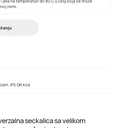
 jela na temperaturi do 80 C u činiji koja se može
noj rerni.
stanju
ećem, IPS QR kod
erzalna seckalica sa velikom