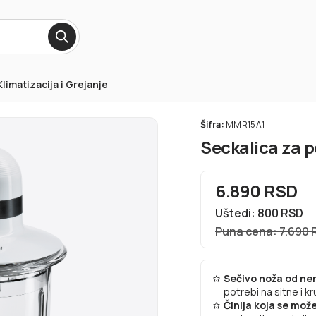
Klimatizacija i Grejanje
Šifra:
MMR15A1
Seckalica za 
6.890 RSD
Uštedi: 800 RSD
Puna cena: 7.690 
Sečivo noža od ne
potrebi na sitne i 
Činija koja se može