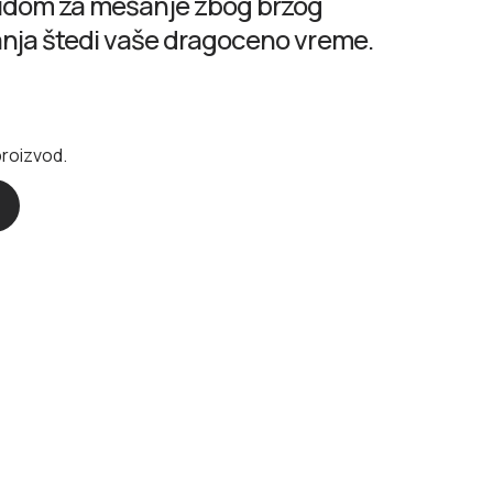
udom za mešanje zbog brzog
nja štedi vaše dragoceno vreme.
proizvod.