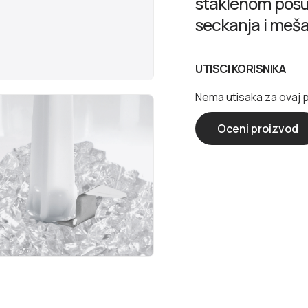
staklenom pos
seckanja i meša
UTISCI KORISNIKA
Nema utisaka za ovaj 
Oceni proizvod