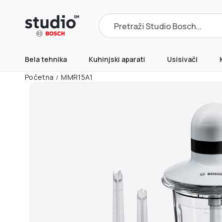
Products
search
Bela tehnika
Kuhinjski aparati
Usisivači
Početna
MMR15A1
/