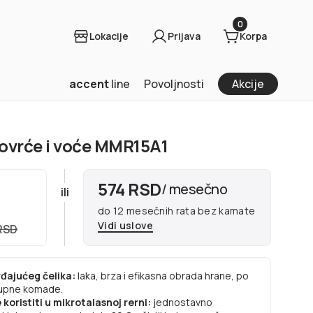
0
Lokacije
Prijava
Korpa
accent
line
Povoljnosti
Akcije
povrće i voće MMR15A1
574 RSD
/ mesečno
ili
do 12 mesečnih rata bez kamate
Vidi uslove
RSD
rđajućeg čelika:
laka, brza i efikasna obrada hrane, po
krupne komade.
 koristiti u mikrotalasnoj rerni:
jednostavno