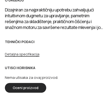
O UREĐAJU
Dizajniran za najpraktičniju upotrebu zahvaljujući
intuitivnom dugmetu za upravljanje, pametnim
rešenjima za skladištenje, praktičnom čišćenju i
snažnom motoru za savršene rezultate mlevenja i još
mnogo toga
TEHNIČKI PODACI
Detaljna specifikacija
UTISCI KORISNIKA
Nema utisaka za ovaj proizvod.
Oceni proizvod