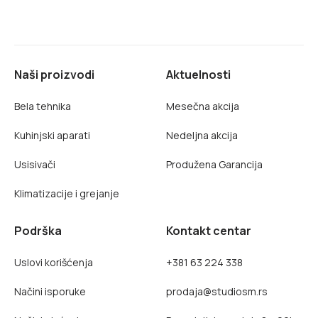
Naši proizvodi
Aktuelnosti
Bela tehnika
Mesečna akcija
Kuhinjski aparati
Nedeljna akcija
Usisivači
Produžena Garancija
Klimatizacije i grejanje
Podrška
Kontakt centar
Uslovi korišćenja
+381 63 224 338
Načini isporuke
prodaja@studiosm.rs