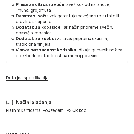
Presa za citrusno voće:
svež sok od narandže,
limuna, grejpfruta
Dvostrani nož:
uvek garantuje savršene rezultate ili
pravilno sklapanje
Dodatak za kobasice:
lak način pripreme svežih,
domaćih kobasica
Dodatak za kebbe:
za lakšu pripremu ukusnih,
tradicionalnih jela.
Visoka bezbednost korisnika:
dizajn gumenih nožica
obezbeđuje stabilnost na radnoj površini.
Detaljna specifikacija
Načini plaćanja
Platnim karticama, Pouzećem, IPS QR kod