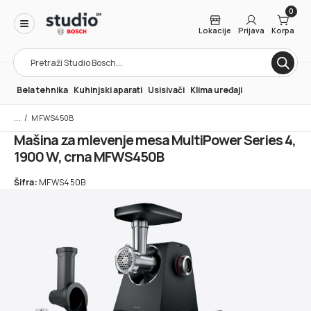
0
Lokacije
Prijava
Korpa
Products
search
Bela tehnika
Kuhinjski aparati
Usisivači
Klima uređaji
/
MFWS450B
Mašina za mlevenje mesa MultiPower Series 4,
1900 W, crna MFWS450B
Šifra:
MFWS450B