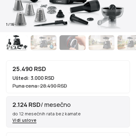
1
/
16
25.490 RSD
Uštedi: 3.000 RSD
Puna cena: 28.490 RSD
2.124 RSD
/ mesečno
do 12 mesečnih rata bez kamate
Vidi uslove