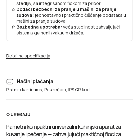
štedljiv, sa integrisanom fiokom za pribor.
Dodaci bezbedni za pranje u mašini za pranje
sudova:
jednostavno i praktično čišćenje dodataka u
mašini za pranje sudova.
Bezbedna upotreba:
veća stabilnost zahvaljujući
sistemu gumenih vakuum držača.
Detaljna specifikacija
Načini plaćanja
Platnim karticama, Pouzećem, IPS QR kod
O UREĐAJU
Pametni kompaktni univerzalni kuhinjski aparat za
kuvanje i pečenje — zahvaljujući praktičnoj fioci za