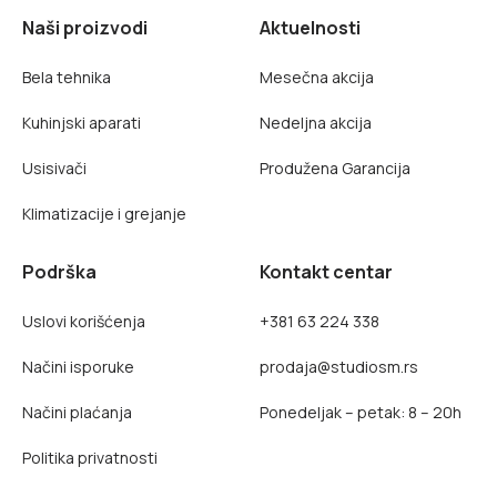
Naši proizvodi
Aktuelnosti
Bela tehnika
Mesečna akcija
Kuhinjski aparati
Nedeljna akcija
Usisivači
Produžena Garancija
Klimatizacije i grejanje
Podrška
Kontakt centar
Uslovi korišćenja
+381 63 224 338
Načini isporuke
prodaja@studiosm.rs
Načini plaćanja
Ponedeljak – petak: 8 – 20h
Politika privatnosti