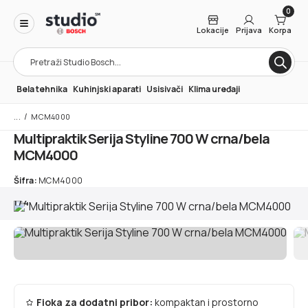
0
Lokacije
Prijava
Korpa
Products
search
Bela tehnika
Kuhinjski aparati
Usisivači
Klima uređaji
/
MCM4000
Multipraktik Serija Styline 700 W crna/bela
MCM4000
Šifra:
MCM4000
1
/
4
Fioka za dodatni pribor:
kompaktan i prostorno